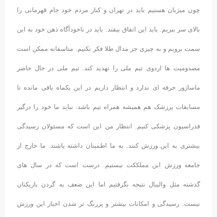
چون میزبان هستیم باید در تهران و کنار مردم خود جام قهرمانی را
بالای سر ببریم.
باید این اتفاق بیفتد. باید در ناخودآگاه ذهن خود به این
سمت برویم و به چیزی جز مدال طلا فکر نکنیم. متاسفانه ممکن است
مصدومیت ها اردوی تیم ملی را تهدید کند. تیم ملی در حال حاضر
ماساژور حرفه ای ندارد و انتظار داریم در این یکماه باقی مانده تا
مسابقات پرزشک هم همیشه همراه تیم باشد. نباید ما خود را درگیر
فدراسیون پزشکی کنیم. انتظار من این است که مسئولان رسیدگی
بیشتری به این ورزش کنند. به ما اطمینان داشته باشند. ما خارج از
جامعه ورزش این مملککت نیستیم. درست است که در سال های
گذشته مثل والیبال نتیجه نگرفتیم اما این ضعف به گردن بازیکنان
نیست. رسیدگی و امکانات بیشتر و پررنگ تر شدن اخبار این ورزش