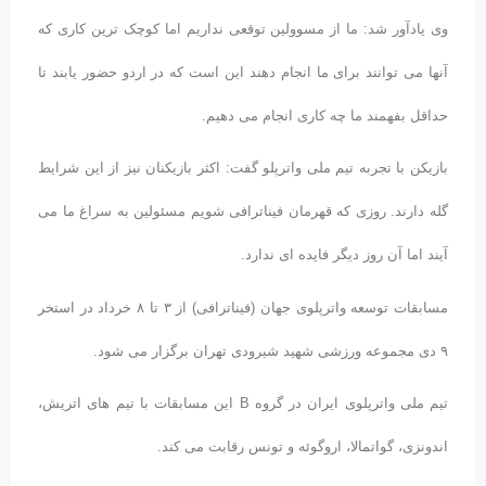
وی یادآور شد: ما از مسوولین توقعی نداریم اما کوچک ترین کاری که
آنها می توانند برای ما انجام دهند این است که در اردو حضور یابند تا
حداقل بفهمند ما چه کاری انجام می دهیم.
بازیکن با تجربه تیم ملی واترپلو گفت: اکثر بازیکنان نیز از این شرایط
گله دارند. روزی که قهرمان فیناترافی شویم مسئولین به سراغ ما می
آیند اما آن روز دیگر فایده ای ندارد.
مسابقات توسعه واترپلوی جهان (فیناترافی) از ۳ تا ۸ خرداد در استخر
۹ دی مجموعه ورزشی شهید شیرودی تهران برگزار می شود.
تیم ملی واترپلوی ایران در گروه B این مسابقات با تیم های اتریش،
اندونزی، گواتمالا، اروگوئه و تونس رقابت می کند.