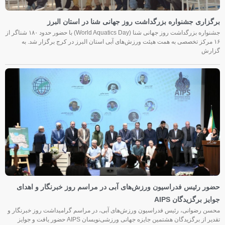
برگزاری جشنواره بزرگداشت روز جهانی شنا در استان البرز
جشنواره بزرگداشت روز جهانی شنا (World Aquatics Day) با حضور حدود ۱۸۰ شناگر از
۱۶ مرکز تخصصی به همت هیئت ورزش‌های آبی استان البرز در کرج برگزار شد. به
گزارش
حضور رئیس فدراسیون ورزش‌های آبی در مراسم روز خبرنگار و اهدای
جوایز برگزیدگان AIPS
محسن رضوانی، رئیس فدراسیون ورزش‌های آبی، در مراسم گرامیداشت روز خبرنگار و
تقدیر از برگزیدگان هشتمین جایزه جهانی ورزشی‌نویسان AIPS حضور یافت و جوایز