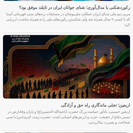
رکوردشکنی یا مدال‌آوری؛ شنای جوانان ایران در تایلند موفق بود؟
مربی تیم ملی شنای ایران عملکرد ملی‌پوشان در مسابقات رده‌های سنی قهرمانی آسیا
که با کسب ۹ مدال همراه شد ولی شکستن رکوردهای ملی را به همراه نداشت، ارزیابی
کرد.
اربعین؛ تجلی ماندگاری راه حق و آزادگی
اربعین حسینی، یادآور حماسه بزرگ حضرت اباعبدالله الحسین(ع) و یاران وفادارش در
مسیر دفاع از حقیقت، عزت و ارزش‌های انسانی است. حضرت زینب کبری(س) با صبر،
شجاعت و بصیرت مثال‌زدنی،