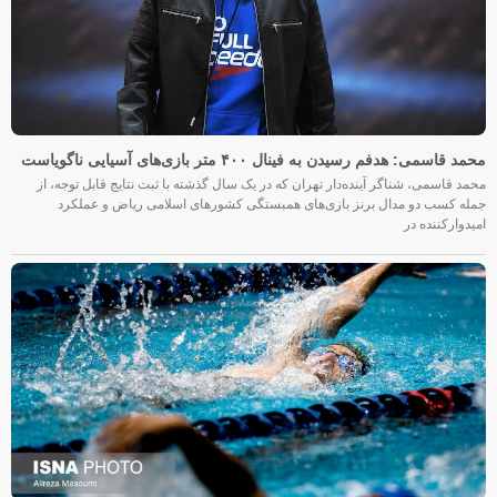
محمد قاسمی: هدفم رسیدن به فینال ۴۰۰ متر بازی‌های آسیایی ناگویاست
محمد قاسمی، شناگر آینده‌دار تهران که در یک سال گذشته با ثبت نتایج قابل توجه، از
جمله کسب دو مدال برنز بازی‌های همبستگی کشورهای اسلامی ریاض و عملکرد
امیدوارکننده در