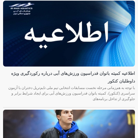
اطلاعیه کمیته بانوان فدراسیون ورزش‌های آبی درباره رکوردگیری ویژه
داوطلبان کنکور
با توجه به هم‌زمانی مرحله نخست مسابقات انتخابی تیم ملی تایم‌تریل دختران با آزمون
سراسری (کنکور)، کمیته بانوان فدراسیون ورزش‌های آبی برای ایجاد شرایط برابر و
جلوگیری از تداخل برنامه‌های