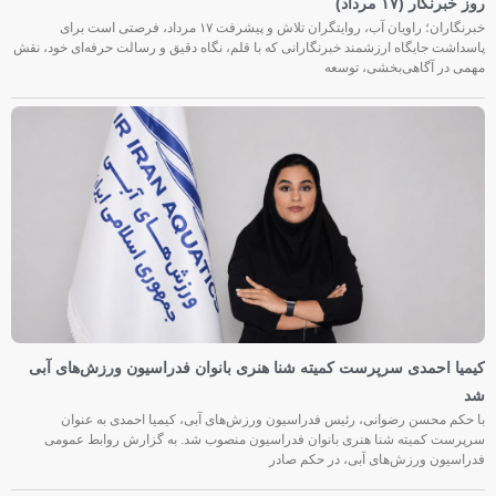
روز خبرنگار (۱۷ مرداد)
خبرنگاران؛ راویان آب، روایتگران تلاش و پیشرفت ۱۷ مرداد، فرصتی است برای
پاسداشت جایگاه ارزشمند خبرنگارانی که با قلم، نگاه دقیق و رسالت حرفه‌ای خود، نقش
مهمی در آگاهی‌بخشی، توسعه
کیمیا احمدی سرپرست کمیته شنا هنری بانوان فدراسیون ورزش‌های آبی
شد
با حکم محسن رضوانی، رئیس فدراسیون ورزش‌های آبی، کیمیا احمدی به عنوان
سرپرست کمیته شنا هنری بانوان فدراسیون منصوب شد. به گزارش روابط عمومی
فدراسیون ورزش‌های آبی، در حکم صادر