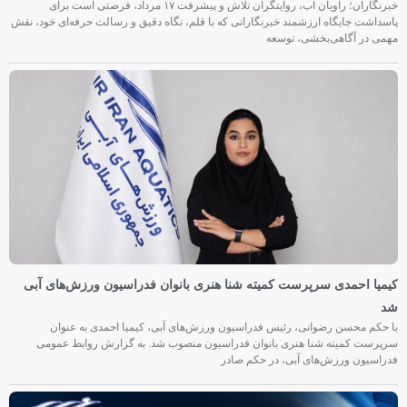
خبرنگاران؛ راویان آب، روایتگران تلاش و پیشرفت ۱۷ مرداد، فرصتی است برای
پاسداشت جایگاه ارزشمند خبرنگارانی که با قلم، نگاه دقیق و رسالت حرفه‌ای خود، نقش
مهمی در آگاهی‌بخشی، توسعه
کیمیا احمدی سرپرست کمیته شنا هنری بانوان فدراسیون ورزش‌های آبی
شد
با حکم محسن رضوانی، رئیس فدراسیون ورزش‌های آبی، کیمیا احمدی به عنوان
سرپرست کمیته شنا هنری بانوان فدراسیون منصوب شد. به گزارش روابط عمومی
فدراسیون ورزش‌های آبی، در حکم صادر