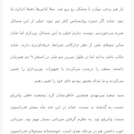
باز هم برخی موارد با مشکل رو برو شد. مثلا لباس‌ها دقیقا اندازه ما
نبود. شاید اگر حمزه روانشناس کنار تیم نبود، خیلی از این مسائل
ضربه می‌خوردیم. دوست ندارم خیلی به این مسائل بپردازم اما شاید
سایر تیم‌های ملی از نظر تدارکاتی شرایط حرفه‌ای‌تری دارند. شاید
جالب باشد بدانید اما در طول تمرین تیم ملی در استخر ۹ دی همزمان
داشتند سقف را درست می‌کردند یا تجهیزات نورپردازی را تعمیر
می‌کردند و ما مدام مجبور بودیم جای خود را تغییر دهیم.
سید سعید میرمهدی همچنین خاطرنشان کرد: وضعیت فعلی واترپلو
نسبت به گذشته بد نیست. شاید در این چند ماه بیشتر فدراسیون
سمت واترپلو بود. به نظرم گرفتن میزبانی بسیار مهم بود. میزبانی
خوب داشتن هم در مرحله بعدی است. خوشبختانه مسئولان فدراسیون