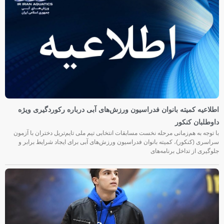
اطلاعیه کمیته بانوان فدراسیون ورزش‌های آبی درباره رکوردگیری ویژه
داوطلبان کنکور
با توجه به هم‌زمانی مرحله نخست مسابقات انتخابی تیم ملی تایم‌تریل دختران با آزمون
سراسری (کنکور)، کمیته بانوان فدراسیون ورزش‌های آبی برای ایجاد شرایط برابر و
جلوگیری از تداخل برنامه‌های