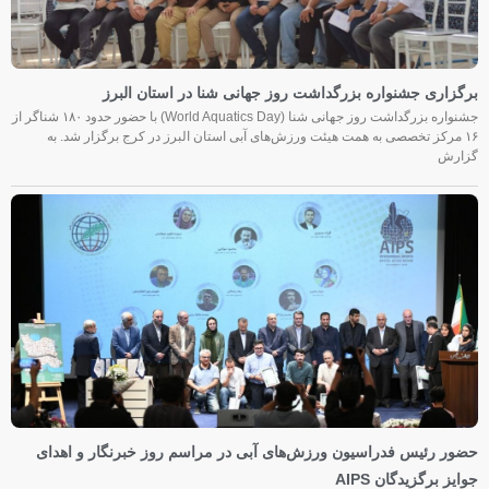
برگزاری جشنواره بزرگداشت روز جهانی شنا در استان البرز
جشنواره بزرگداشت روز جهانی شنا (World Aquatics Day) با حضور حدود ۱۸۰ شناگر از
۱۶ مرکز تخصصی به همت هیئت ورزش‌های آبی استان البرز در کرج برگزار شد. به
گزارش
حضور رئیس فدراسیون ورزش‌های آبی در مراسم روز خبرنگار و اهدای
جوایز برگزیدگان AIPS