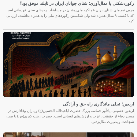
رکوردشکنی یا مدال‌آوری؛ شنای جوانان ایران در تایلند موفق بود؟
مربی تیم ملی شنای ایران عملکرد ملی‌پوشان در مسابقات رده‌های سنی قهرمانی آسیا
که با کسب ۹ مدال همراه شد ولی شکستن رکوردهای ملی را به همراه نداشت، ارزیابی
کرد.
اربعین؛ تجلی ماندگاری راه حق و آزادگی
اربعین حسینی، یادآور حماسه بزرگ حضرت اباعبدالله الحسین(ع) و یاران وفادارش در
مسیر دفاع از حقیقت، عزت و ارزش‌های انسانی است. حضرت زینب کبری(س) با صبر،
شجاعت و بصیرت مثال‌زدنی،