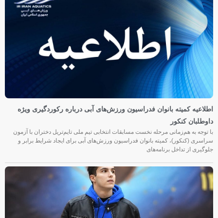
اطلاعیه کمیته بانوان فدراسیون ورزش‌های آبی درباره رکوردگیری ویژه
داوطلبان کنکور
با توجه به هم‌زمانی مرحله نخست مسابقات انتخابی تیم ملی تایم‌تریل دختران با آزمون
سراسری (کنکور)، کمیته بانوان فدراسیون ورزش‌های آبی برای ایجاد شرایط برابر و
جلوگیری از تداخل برنامه‌های