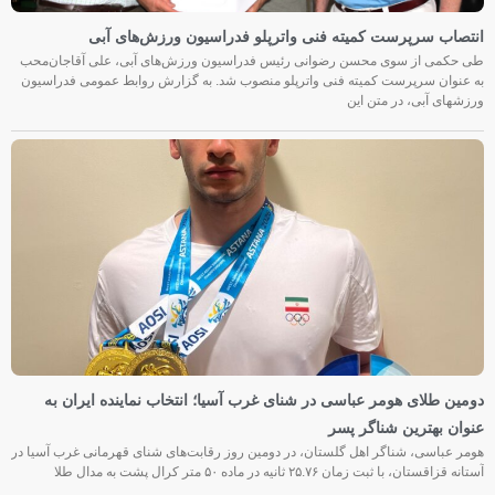
انتصاب سرپرست کمیته فنی واترپلو فدراسیون ورزش‌های آبی
طی حکمی از سوی محسن رضوانی رئیس فدراسیون ورزش‌های آبی، علی آقاجان‌محب
به عنوان سرپرست کمیته فنی واترپلو منصوب شد. به گزارش روابط عمومی فدراسیون
ورزشهای آبی، در متن این
دومین طلای هومر عباسی در شنای غرب آسیا؛ انتخاب نماینده ایران به
عنوان بهترین شناگر پسر
هومر عباسی، شناگر اهل گلستان، در دومین روز رقابت‌های شنای قهرمانی غرب آسیا در
آستانه قزاقستان، با ثبت زمان ۲۵.۷۶ ثانیه در ماده ۵۰ متر کرال پشت به مدال طلا