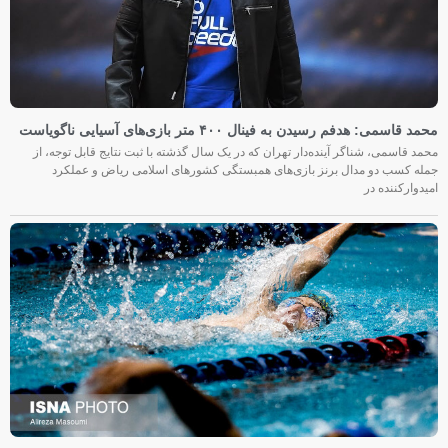
محمد قاسمی: هدفم رسیدن به فینال ۴۰۰ متر بازی‌های آسیایی ناگویاست
محمد قاسمی، شناگر آینده‌دار تهران که در یک سال گذشته با ثبت نتایج قابل توجه، از
جمله کسب دو مدال برنز بازی‌های همبستگی کشورهای اسلامی ریاض و عملکرد
امیدوارکننده در