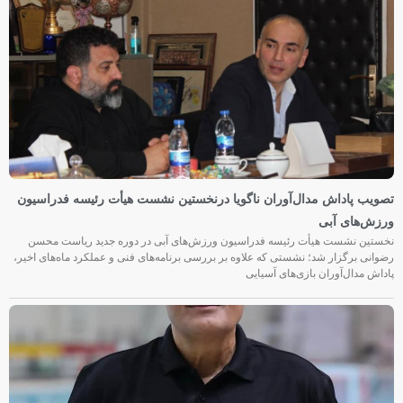
تصویب پاداش مدال‌آوران ناگویا درنخستین نشست هیأت رئیسه فدراسیون
ورزش‌های آبی
نخستین نشست هیأت رئیسه فدراسیون ورزش‌های آبی در دوره جدید ریاست محسن
رضوانی برگزار شد؛ نشستی که علاوه بر بررسی برنامه‌های فنی و عملکرد ماه‌های اخیر،
پاداش مدال‌آوران بازی‌های آسیایی