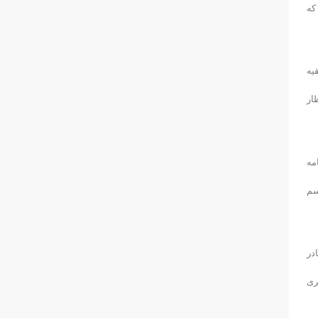
که
یه
ار
مه
سم
در
ری