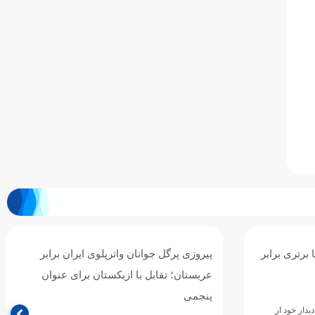
ان برابر
سومین برد جوانان واترپلوی ایران با شکست
ی عنوان
پرگل سریلانکا/ نوبت به قزاقستان رسید
تیم ملی واترپلوی جوانان ایران در چهارمین دیدار خود از