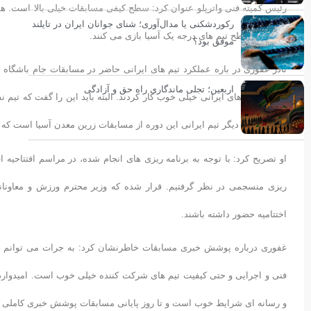
رئیس کمیته فنی واترپلو عنوان کرد: سطح کیفی مسابقات خیلی بالا است. هم
رکوردشکنی یا مدال‌آوری؛ شنای جوانان ایران در تایلند
دارند، در سطح تیم های درجه یک آسیا بازی می کنند.
موفق بود؟
نادر غفوری در باره عملکرد تیم های ایرانی حاضر در مسابقات جام باشگاه ه
اربعین؛ تجلی ماندگاری راه حق و آزادگی
بازی ها تیم های ایرانی خیلی خوب کار کردند. البته باید این را گفت که تیم 
ظاهر نشود. دیگر تیم ایرانی این دوره از مسابقات زرین معدن آسیا است که 
او تصریح کرد: با توجه به برنامه ریزی های انجام شده، در مراسم افتتاحیه 
ریزی منسجمی در نظر گرفتیم. قرار شده که وزیر محترم ورزش و معاونا
اختتامیه حضور داشته باشند.
غفوری درباره پوشش خبری مسابقات خاطرنشان کرد: به جرات می توانم ب
فنی و اجرایی و حتی کیفیت تیم های شرکت کننده خیلی خوب است. امیدوارم 
و رسانه ای شرایط خوب است و تا روز پایانی مسابقات پوشش خبری کاملی 