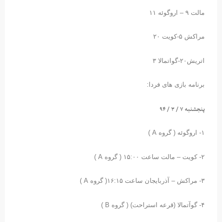
مالت ۹ – اروگوئه ۱۱
مراکش ۵-کویت ۲۰
اتریش۲۰-گواتمالا ۳
برنامه بازی های فردا:
پنجشنبه ۷ / ۳ / ۹۴
۱- اروگوئه ( گروه A )
۲- کویت – مالت ساعت ۱۵:۰۰ ( گروه A )
۳- مراکش – آذربایجان ساعت ۱۶:۱۵( گروه A )
۴- گوآتمالا (قرعه استراحت) ( گروه B )