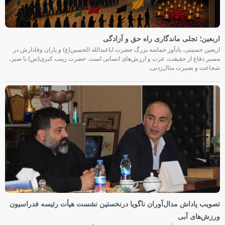
اربعین؛ تجلی ماندگاری راه حق و آزادگی
اربعین حسینی، یادآور حماسه بزرگ حضرت اباعبدالله الحسین(ع) و یاران وفادارش در
مسیر دفاع از حقیقت، عزت و ارزش‌های انسانی است. حضرت زینب کبری(س) با صبر،
شجاعت و بصیرت مثال‌زدنی،
تصویب پاداش مدال‌آوران ناگویا درنخستین نشست هیأت رئیسه فدراسیون
ورزش‌های آبی