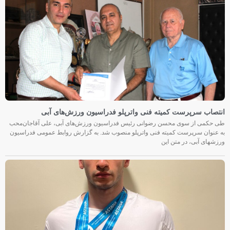
انتصاب سرپرست کمیته فنی واترپلو فدراسیون ورزش‌های آبی
طی حکمی از سوی محسن رضوانی رئیس فدراسیون ورزش‌های آبی، علی آقاجان‌محب
به عنوان سرپرست کمیته فنی واترپلو منصوب شد. به گزارش روابط عمومی فدراسیون
ورزشهای آبی، در متن این