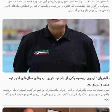
نخستین نشست هیأت رئیسه فدراسیون ورزش‌های آبی در دوره جدید ریاست محسن
رضوانی برگزار شد؛ نشستی که علاوه بر بررسی برنامه‌های فنی و عملکرد ماه‌های اخیر،
پاداش مدال‌آوران بازی‌های آسیایی
طاهریان: اردوی روسیه یکی از باکیفیت‌ترین اردوهای سال‌های اخیر تیم
ملی واترپلو بود
سرپرست تیم ملی واترپلوی ایران، اردوی آماده‌سازی این تیم در کمپ تیم‌های ملی روسیه
واقع در شهر پودولسک را یکی از باکیفیت‌ترین اردوهای سال‌های اخیر توصیف کرد و گفت
روند