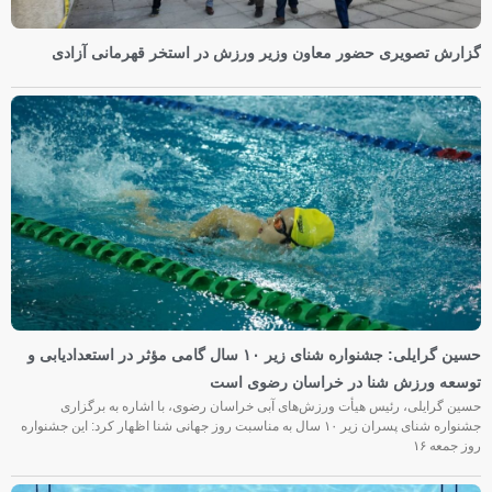
گزارش تصویری حضور معاون وزیر ورزش در استخر قهرمانی آزادی
حسین گرایلی: جشنواره شنای زیر ۱۰ سال گامی مؤثر در استعدادیابی و
توسعه ورزش شنا در خراسان رضوی است
حسین گرایلی، رئیس هیأت ورزش‌های آبی خراسان رضوی، با اشاره به برگزاری
جشنواره شنای پسران زیر ۱۰ سال به مناسبت روز جهانی شنا اظهار کرد: این جشنواره
روز جمعه‌ ۱۶