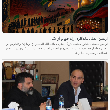
اربعین؛ تجلی ماندگاری راه حق و آزادگی
اربعین حسینی، یادآور حماسه بزرگ حضرت اباعبدالله الحسین(ع) و یاران وفادارش در
مسیر دفاع از حقیقت، عزت و ارزش‌های انسانی است. حضرت زینب کبری(س) با صبر،
شجاعت و بصیرت مثال‌زدنی،