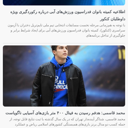
اطلاعیه کمیته بانوان فدراسیون ورزش‌های آبی درباره رکوردگیری ویژه
داوطلبان کنکور
با توجه به هم‌زمانی مرحله نخست مسابقات انتخابی تیم ملی تایم‌تریل دختران با آزمون
سراسری (کنکور)، کمیته بانوان فدراسیون ورزش‌های آبی برای ایجاد شرایط برابر و
جلوگیری از تداخل برنامه‌های
محمد قاسمی: هدفم رسیدن به فینال ۴۰۰ متر بازی‌های آسیایی ناگویاست
محمد قاسمی، شناگر آینده‌دار تهران که در یک سال گذشته با ثبت نتایج قابل توجه، از
جمله کسب دو مدال برنز بازی‌های همبستگی کشورهای اسلامی ریاض و عملکرد