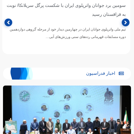
سومین برد جوانان واترپلوی ایران با شکست پرگل سریلانکا/ نوبت
به قزاقستان رسید
تیم ملی واترپلوی جوانان ایران در چهارمین دیدار خود از مرحله گروهی دوازدهمین
دوره مسابقات قهرمانی رده‌های سنی ورزش‌های آبی…
اخبار فدراسیون