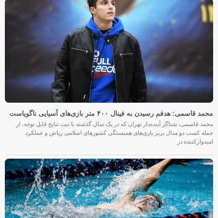
محمد قاسمی: هدفم رسیدن به فینال ۴۰۰ متر بازی‌های آسیایی ناگویاست
محمد قاسمی، شناگر آینده‌دار تهران که در یک سال گذشته با ثبت نتایج قابل توجه، از
جمله کسب دو مدال برنز بازی‌های همبستگی کشورهای اسلامی ریاض و عملکرد
امیدوارکننده در