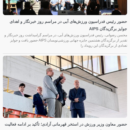
حضور رئیس فدراسیون ورزش‌های آبی در مراسم روز خبرنگار و اهدای
جوایز برگزیدگان AIPS
محسن رضوانی، رئیس فدراسیون ورزش‌های آبی، در مراسم گرامیداشت روز خبرنگار و
تقدیر از برگزیدگان هشتمین جایزه جهانی ورزشی‌نویسان AIPS حضور یافت و جوایز
تعدادی از برگزیدگان این رویداد را
حضور معاون وزیر ورزش در استخر قهرمانی آزادی؛ تأکید بر ادامه فعالیت