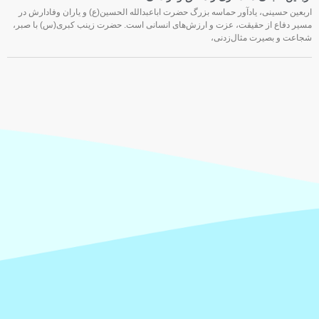
اربعین حسینی، یادآور حماسه بزرگ حضرت اباعبدالله الحسین(ع) و یاران وفادارش در
مسیر دفاع از حقیقت، عزت و ارزش‌های انسانی است. حضرت زینب کبری(س) با صبر،
شجاعت و بصیرت مثال‌زدنی،