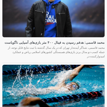
محمد قاسمی: هدفم رسیدن به فینال ۴۰۰ متر بازی‌های آسیایی ناگویاست
محمد قاسمی، شناگر آینده‌دار تهران که در یک سال گذشته با ثبت نتایج قابل توجه، از
جمله کسب دو مدال برنز بازی‌های همبستگی کشورهای اسلامی ریاض و عملکرد
امیدوارکننده در