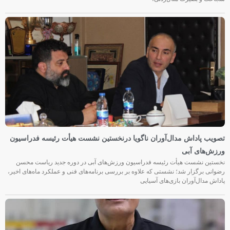
تصویب پاداش مدال‌آوران ناگویا درنخستین نشست هیأت رئیسه فدراسیون
ورزش‌های آبی
نخستین نشست هیأت رئیسه فدراسیون ورزش‌های آبی در دوره جدید ریاست محسن
رضوانی برگزار شد؛ نشستی که علاوه بر بررسی برنامه‌های فنی و عملکرد ماه‌های اخیر،
پاداش مدال‌آوران بازی‌های آسیایی