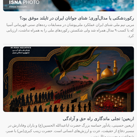
رکوردشکنی یا مدال‌آوری؛ شنای جوانان ایران در تایلند موفق بود؟
مربی تیم ملی شنای ایران عملکرد ملی‌پوشان در مسابقات رده‌های سنی قهرمانی آسیا
که با کسب ۹ مدال همراه شد ولی شکستن رکوردهای ملی را به همراه نداشت، ارزیابی
کرد.
اربعین؛ تجلی ماندگاری راه حق و آزادگی
اربعین حسینی، یادآور حماسه بزرگ حضرت اباعبدالله الحسین(ع) و یاران وفادارش در
مسیر دفاع از حقیقت، عزت و ارزش‌های انسانی است. حضرت زینب کبری(س) با صبر،
شجاعت و بصیرت مثال‌زدنی،