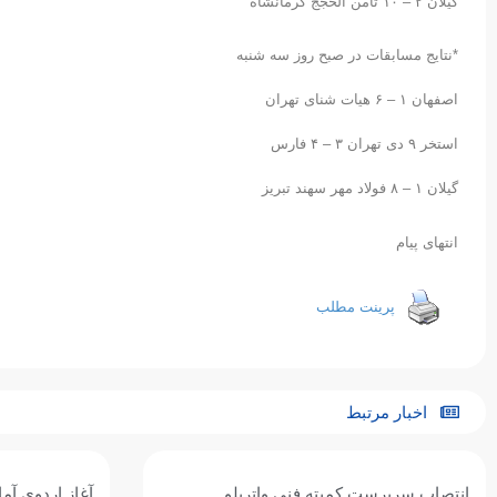
گیلان ۲ – ۱۰ ثامن الحجج کرمانشاه
*نتایج مسابقات در صبح روز سه شنبه
اصفهان ۱ – ۶ هیات شنای تهران
استخر ۹ دی تهران ۳ – ۴ فارس
گیلان ۱ – ۸ فولاد مهر سهند تبریز
انتهای پیام
پرینت مطلب
اخبار مرتبط
آغاز اردوی آماده‌سازی تیم ملی واترپلوی
تیم ملی واترپل