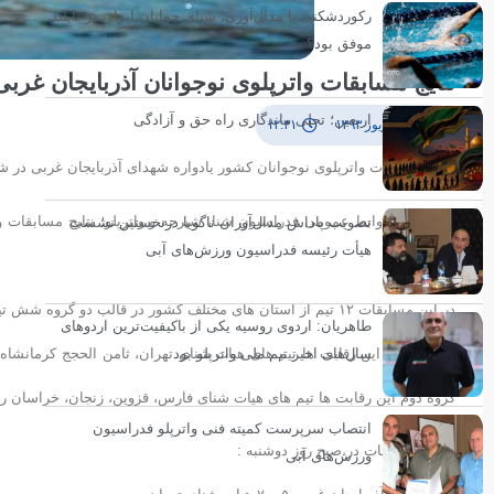
رکوردشکنی یا مدال‌آوری؛ شنای جوانان ایران در تایلند
موفق بود؟
نتایج مسابقات واترپلوی نوجوانان آذربایجان غربی
اربعین؛ تجلی ماندگاری راه حق و آزادگی
۱۸ شهریور ۱۳۹۳
۱۲:۳۱
نتایج مسابقات واترپلوی نوجوانان کشور یادواره شهدای آذربایجان غربی در ش
به گزارش روابط عمومی فدراسیون شنا، شیرجه و واترپلو؛ نتایج مسابقات وا
تصویب پاداش مدال‌آوران ناگویا درنخستین نشست
هیأت رئیسه فدراسیون ورزش‌های آبی
اعلام شد.
در این مسابقات ۱۲ تیم از استان های مختلف کشور در قالب دو گروه شش تیمی با هم به رقابت پرداختند.
طاهریان: اردوی روسیه یکی از باکیفیت‌ترین اردوهای
در گروه یک این رقابت ها تیم های هیات شنای تهران، ثامن الحجج کرمانشاه،
سال‌های اخیر تیم ملی واترپلو بود
گروه دوم این رقابت ها تیم های هیات شنای فارس، قزوین، زنجان، خراسان رضوی، استخر ۹ دی تهران و پیشگامان کو
انتصاب سرپرست کمیته فنی واترپلو فدراسیون
*نتایج مسابقات در صبح روز دوشنبه :
ورزش‌های آبی