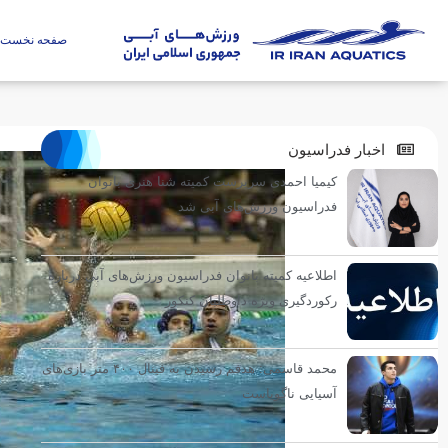
صفحه نخست
اخبار فدراسیون
کیمیا احمدی سرپرست کمیته شنا هنری بانوان
فدراسیون ورزش‌های آبی شد
اطلاعیه کمیته بانوان فدراسیون ورزش‌های آبی درباره
رکوردگیری ویژه داوطلبان کنکور
محمد قاسمی: هدفم رسیدن به فینال ۴۰۰ متر بازی‌های
آسیایی ناگویاست