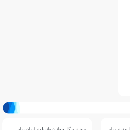
ان برابر
سومین برد جوانان واترپلوی ایران با شکست