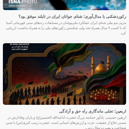
رکوردشکنی یا مدال‌آوری؛ شنای جوانان ایران در تایلند موفق بود؟
مربی تیم ملی شنای ایران عملکرد ملی‌پوشان در مسابقات رده‌های سنی قهرمانی آسیا
که با کسب ۹ مدال همراه شد ولی شکستن رکوردهای ملی را به همراه نداشت، ارزیابی
کرد.
اربعین؛ تجلی ماندگاری راه حق و آزادگی
اربعین حسینی، یادآور حماسه بزرگ حضرت اباعبدالله الحسین(ع) و یاران وفادارش در
مسیر دفاع از حقیقت، عزت و ارزش‌های انسانی است. حضرت زینب کبری(س) با صبر،
شجاعت و بصیرت مثال‌زدنی،