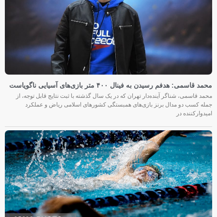
محمد قاسمی: هدفم رسیدن به فینال ۴۰۰ متر بازی‌های آسیایی ناگویاست
محمد قاسمی، شناگر آینده‌دار تهران که در یک سال گذشته با ثبت نتایج قابل توجه، از
جمله کسب دو مدال برنز بازی‌های همبستگی کشورهای اسلامی ریاض و عملکرد
امیدوارکننده در