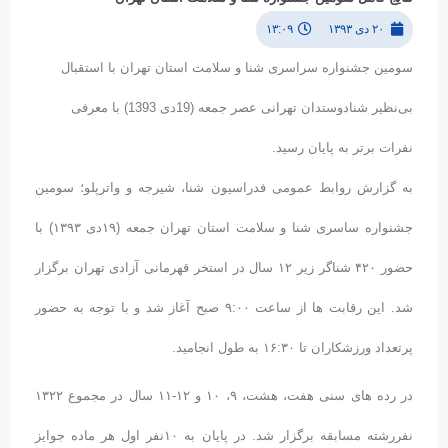
۲۰ دی ۱۳۹۳
۱۳:۰۹
سومین جشنواره سراسری شنا و سلامت استان تهران با استقبال
بی‌نظیر شنادوستدان تهرانی عصر جمعه (19دی 1393) با معرفی
نفرات برتر به پایان رسید.
به گزارش روابط عمومی فدراسیون شنا، شیرجه و واترپلو؛ سومین
جشنواره ساسری شنا و سلامت استان تهران جمعه (۱۹دی ۱۳۹۳) با
حضور ۴۲۰ شناگر زیر ۱۲ سال در استخر قهرمانی آزادی تهران برگزار
شد. این رقابت ها از ساعت ۹:۰۰ صبح آغاز شد و با توجه به حضور
پرتعداد ورزشکاران تا ۱۶:۳۰ به طول انجامید.
در رده های سنی هفت، هشت، ۹، ۱۰ و ۱۲-۱۱ سال در مجموع ۱۳۲۲
نفررشته مسابقه برگزار شد. در پایان به ۱۰نفر اول هر ماده جوایز