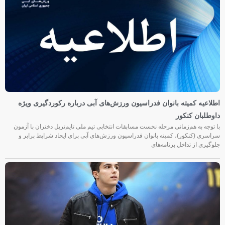
اطلاعیه کمیته بانوان فدراسیون ورزش‌های آبی درباره رکوردگیری ویژه
داوطلبان کنکور
با توجه به هم‌زمانی مرحله نخست مسابقات انتخابی تیم ملی تایم‌تریل دختران با آزمون
سراسری (کنکور)، کمیته بانوان فدراسیون ورزش‌های آبی برای ایجاد شرایط برابر و
جلوگیری از تداخل برنامه‌های