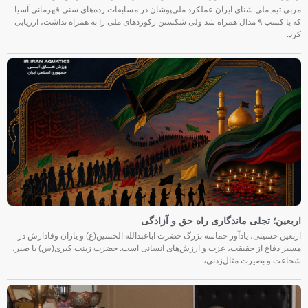
مربی تیم ملی شنای ایران عملکرد ملی‌پوشان در مسابقات رده‌های سنی قهرمانی آسیا
که با کسب ۹ مدال همراه شد ولی شکستن رکوردهای ملی را به همراه نداشت، ارزیابی
کرد.
اربعین؛ تجلی ماندگاری راه حق و آزادگی
اربعین حسینی، یادآور حماسه بزرگ حضرت اباعبدالله الحسین(ع) و یاران وفادارش در
مسیر دفاع از حقیقت، عزت و ارزش‌های انسانی است. حضرت زینب کبری(س) با صبر،
شجاعت و بصیرت مثال‌زدنی،