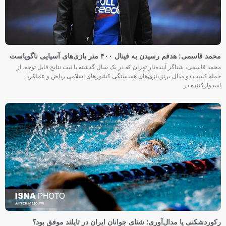
محمد قاسمی: هدفم رسیدن به فینال ۴۰۰ متر بازی‌های آسیایی ناگویاست
محمد قاسمی، شناگر آینده‌دار تهران که در یک سال گذشته با ثبت نتایج قابل توجه، از
جمله کسب دو مدال برنز بازی‌های همبستگی کشورهای اسلامی ریاض و عملکرد
امیدوارکننده در
رکوردشکنی یا مدال‌آوری؛ شنای جوانان ایران در تایلند موفق بود؟