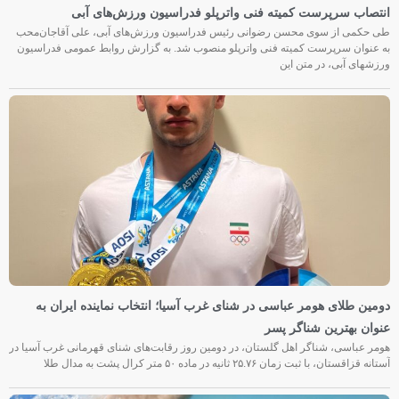
انتصاب سرپرست کمیته فنی واترپلو فدراسیون ورزش‌های آبی
طی حکمی از سوی محسن رضوانی رئیس فدراسیون ورزش‌های آبی، علی آقاجان‌محب
به عنوان سرپرست کمیته فنی واترپلو منصوب شد. به گزارش روابط عمومی فدراسیون
ورزشهای آبی، در متن این
دومین طلای هومر عباسی در شنای غرب آسیا؛ انتخاب نماینده ایران به
عنوان بهترین شناگر پسر
هومر عباسی، شناگر اهل گلستان، در دومین روز رقابت‌های شنای قهرمانی غرب آسیا در
آستانه قزاقستان، با ثبت زمان ۲۵.۷۶ ثانیه در ماده ۵۰ متر کرال پشت به مدال طلا