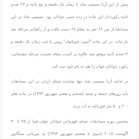
پیش از این آریا نسیمی شاد با زمان یک دقیقه و پنج ثانیه و ۲۷ صدم
ثانیه رکورددار این ماده در رده سنی جوانان بود. نسیمی شاد در این
مسابقه از بین ۶۶ نفر به مقام ۲۸ دست یافت و از راهیابی مرحله بعد
باز ماند. در این ماده “آنتون چوپکوف” روس با ثبت زمان یک دقیقه و
۱۲صدم ثانیه موفق شد علاوه بر کسب مقام نخست مرحله مقدماتی،
رکورد جوانان جهان را هم به نام خود ثبت کند.
در ادامه آریا نسیمی شاد تنها نماینده شنای ایران در این مسابقات
باید روزهای جمعه و شنبه (ششم و هفتم شهریور ۱۳۹۴) در ماده های
۲۰۰ و ۵۰ متر قورباغه به آب بزند.
پنجمین دوره مسابقات شنای قهرمانی جوانان جهان فینا از ۲۵ تا ۳۰
آگوست ۲۰۱۵ (سوم تا هشتم شهریور ۱۳۹۴) به میزبانی سنگاپور