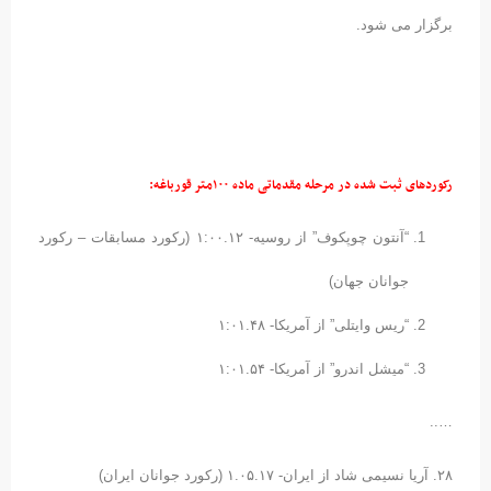
برگزار می شود.
رکوردهای ثبت شده در مرحله مقدماتی ماده ۱۰۰متر قورباغه:
“آنتون چوپکوف” از روسیه- ۱:۰۰.۱۲ (رکورد مسابقات – رکورد
جوانان جهان)
“ریس وایتلی” از آمریکا- ۱:۰۱.۴۸
“میشل اندرو” از آمریکا- ۱:۰۱.۵۴
…..
۲۸. آریا نسیمی شاد از ایران- ۱.۰۵.۱۷ (رکورد جوانان ایران)