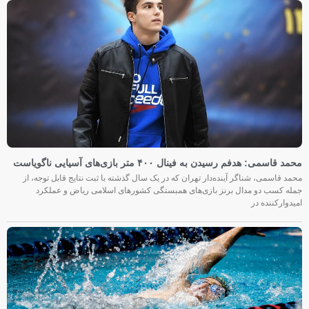
محمد قاسمی: هدفم رسیدن به فینال ۴۰۰ متر بازی‌های آسیایی ناگویاست
محمد قاسمی، شناگر آینده‌دار تهران که در یک سال گذشته با ثبت نتایج قابل توجه، از
جمله کسب دو مدال برنز بازی‌های همبستگی کشورهای اسلامی ریاض و عملکرد
امیدوارکننده در