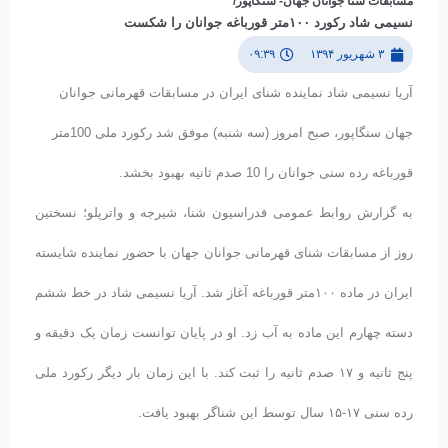
مسابقات شنا جوانان جهان- سنگاپور/
نسیمی شاد رکورد ۱۰۰متر قورباغه جوانان را شکست
۳ شهریور ۱۳۹۴
۰۹:۳۹
آریا نسیمی شاد نماینده شنای ایران در مسابقات قهرمانی جوانان
جهان سنگاپور، صبح امروز (سه شنبه) موفق شد رکورد ملی 100متر
قورباغه رده سنی جوانان را 10 صدم ثانیه بهبود بخشد.
به گزارش روابط عمومی فدراسیون شنا، شیرجه و واترپلو؛ نسختین
روز از مسابقات شنای قهرمانی جوانان جهان با حضور نماینده شایسته
ایران در ماده ۱۰۰متر قورباغه آغاز شد. آریا نسیمی شاد در خط ششم
دسته چهارم این ماده به آب زد. او در پایان توانست زمان یک دقیقه و
پنج ثانیه و ۱۷ صدم ثانیه را ثبت کند. با این زمان بار دیگر رکورد ملی
رده سنی ۱۷-۱۵ سال توسط این شناگر بهبود یافت.