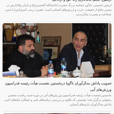
اربعین حسینی، یادآور حماسه بزرگ حضرت اباعبدالله الحسین(ع) و یاران وفادارش در
مسیر دفاع از حقیقت، عزت و ارزش‌های انسانی است. حضرت زینب کبری(س) با صبر،
شجاعت و بصیرت مثال‌زدنی،
تصویب پاداش مدال‌آوران ناگویا درنخستین نشست هیأت رئیسه فدراسیون
ورزش‌های آبی
نخستین نشست هیأت رئیسه فدراسیون ورزش‌های آبی در دوره جدید ریاست محسن
رضوانی برگزار شد؛ نشستی که علاوه بر بررسی برنامه‌های فنی و عملکرد ماه‌های اخیر،
پاداش مدال‌آوران بازی‌های آسیایی