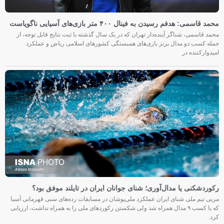
محمد قاسمی: هدفم رسیدن به فینال ۴۰۰ متر بازی‌های آسیایی ناگویاست
محمد قاسمی، شناگر آینده‌دار تهران که در یک سال گذشته با ثبت نتایج قابل توجه، از
جمله کسب دو مدال برنز بازی‌های همبستگی کشورهای اسلامی ریاض و عملکرد
امیدوارکننده در
رکوردشکنی یا مدال‌آوری؛ شنای جوانان ایران در تایلند موفق بود؟
مربی تیم ملی شنای ایران عملکرد ملی‌پوشان در مسابقات رده‌های سنی قهرمانی آسیا
که با کسب ۹ مدال همراه شد ولی شکستن رکوردهای ملی را به همراه نداشت، ارزیابی
کرد.