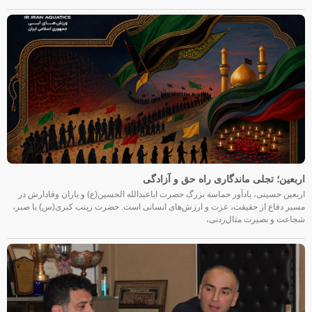
اربعین؛ تجلی ماندگاری راه حق و آزادگی
اربعین حسینی، یادآور حماسه بزرگ حضرت اباعبدالله الحسین(ع) و یاران وفادارش در
مسیر دفاع از حقیقت، عزت و ارزش‌های انسانی است. حضرت زینب کبری(س) با صبر،
شجاعت و بصیرت مثال‌زدنی،