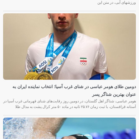
ورزشهای آبی، در متن این
دومین طلای هومر عباسی در شنای غرب آسیا؛ انتخاب نماینده ایران به
عنوان بهترین شناگر پسر
هومر عباسی، شناگر اهل گلستان، در دومین روز رقابت‌های شنای قهرمانی غرب آسیا در
آستانه قزاقستان، با ثبت زمان ۲۵.۷۶ ثانیه در ماده ۵۰ متر کرال پشت به مدال طلا