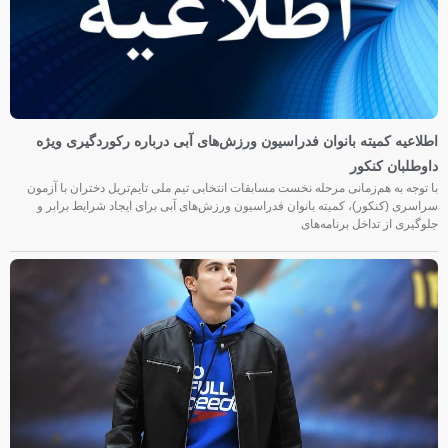
اطلاعیه کمیته بانوان فدراسیون ورزش‌های آبی درباره رکوردگیری ویژه
داوطلبان کنکور
با توجه به هم‌زمانی مرحله نخست مسابقات انتخابی تیم ملی تایم‌تریل دختران با آزمون
سراسری (کنکور)، کمیته بانوان فدراسیون ورزش‌های آبی برای ایجاد شرایط برابر و
جلوگیری از تداخل برنامه‌های