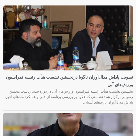
تصویب پاداش مدال‌آوران ناگویا درنخستین نشست هیأت رئیسه فدراسیون
ورزش‌های آبی
نخستین نشست هیأت رئیسه فدراسیون ورزش‌های آبی در دوره جدید ریاست محسن
رضوانی برگزار شد؛ نشستی که علاوه بر بررسی برنامه‌های فنی و عملکرد ماه‌های اخیر،
پاداش مدال‌آوران بازی‌های آسیایی