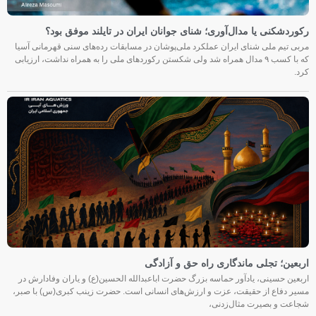
رکوردشکنی یا مدال‌آوری؛ شنای جوانان ایران در تایلند موفق بود؟
مربی تیم ملی شنای ایران عملکرد ملی‌پوشان در مسابقات رده‌های سنی قهرمانی آسیا
که با کسب ۹ مدال همراه شد ولی شکستن رکوردهای ملی را به همراه نداشت، ارزیابی
کرد.
اربعین؛ تجلی ماندگاری راه حق و آزادگی
اربعین حسینی، یادآور حماسه بزرگ حضرت اباعبدالله الحسین(ع) و یاران وفادارش در
مسیر دفاع از حقیقت، عزت و ارزش‌های انسانی است. حضرت زینب کبری(س) با صبر،
شجاعت و بصیرت مثال‌زدنی،