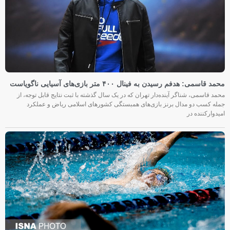
محمد قاسمی: هدفم رسیدن به فینال ۴۰۰ متر بازی‌های آسیایی ناگویاست
محمد قاسمی، شناگر آینده‌دار تهران که در یک سال گذشته با ثبت نتایج قابل توجه، از
جمله کسب دو مدال برنز بازی‌های همبستگی کشورهای اسلامی ریاض و عملکرد
امیدوارکننده در