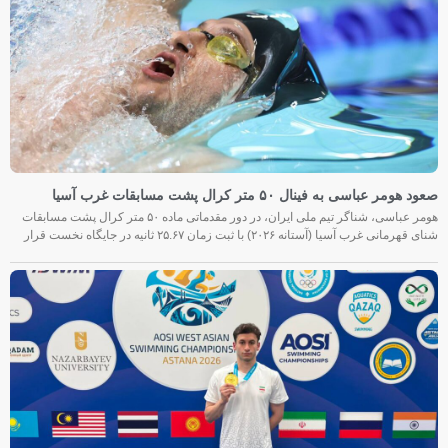
صعود هومر عباسی به فینال ۵۰ متر کرال پشت مسابقات غرب آسیا
هومر عباسی، شناگر تیم ملی ایران، در دور مقدماتی ماده ۵۰ متر کرال پشت مسابقات
شنای قهرمانی غرب آسیا (آستانه ۲۰۲۶) با ثبت زمان ۲۵.۶۷ ثانیه در جایگاه نخست قرار