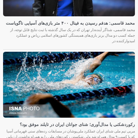
محمد قاسمی: هدفم رسیدن به فینال ۴۰۰ متر بازی‌های آسیایی ناگویاست
محمد قاسمی، شناگر آینده‌دار تهران که در یک سال گذشته با ثبت نتایج قابل توجه، از
جمله کسب دو مدال برنز بازی‌های همبستگی کشورهای اسلامی ریاض و عملکرد
امیدوارکننده در
رکوردشکنی یا مدال‌آوری؛ شنای جوانان ایران در تایلند موفق بود؟
مربی تیم ملی شنای ایران عملکرد ملی‌پوشان در مسابقات رده‌های سنی قهرمانی آسیا
که با کسب ۹ مدال همراه شد ولی شکستن رکوردهای ملی را به همراه نداشت، ارزیابی