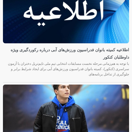
اطلاعیه کمیته بانوان فدراسیون ورزش‌های آبی درباره رکوردگیری ویژه
داوطلبان کنکور
با توجه به هم‌زمانی مرحله نخست مسابقات انتخابی تیم ملی تایم‌تریل دختران با آزمون
سراسری (کنکور)، کمیته بانوان فدراسیون ورزش‌های آبی برای ایجاد شرایط برابر و
جلوگیری از تداخل برنامه‌های