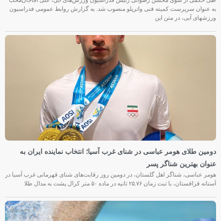
به عنوان سرپرست کمیته فنی واترپلو منصوب شد. به گزارش روابط عمومی فدراسیون
ورزشهای آبی، در متن این
دومین طلای هومر عباسی در شنای غرب آسیا؛ انتخاب نماینده ایران به
عنوان بهترین شناگر پسر
هومر عباسی، شناگر اهل گلستان، در دومین روز رقابت‌های شنای قهرمانی غرب آسیا در
آستانه قزاقستان، با ثبت زمان ۲۵.۷۶ ثانیه در ماده ۵۰ متر کرال پشت به مدال طلا