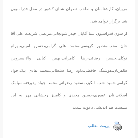
مربیان، کارشناسان و صاحب نظران شنای کشور در محل فدراسیون
شنا برگزار خواهد شد.
از سوی فدراسیون شنا آقایان حیدر شونجانی،مرتضی شریعت،علی آقا
جان محب،منصور گروسی،محمد علی گرامی،خسرو امینی،بهرام
توکلی،حسین رضائی،رضا کامرانی،بهمن کیانی والا،سیروس
طاهریان،هوشنگ حافظی،داود رضا سلطانی،محمد هادی بیک،جواد
گرامی،حمید شب انگیز،مسعود رضوانی،محمد جواد پذیرفته،سیامک
اصلانی،نادر غفوری،حسین مجیدی و کامبیز رخشانی مهر به این
نشست هم اندیشی دعوت شدند.
پرینت مطلب