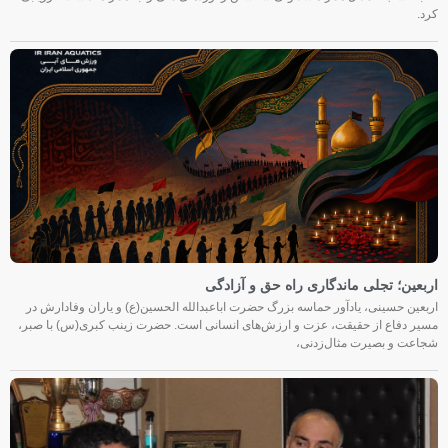
کرد.
اربعین؛ تجلی ماندگاری راه حق و آزادگی
اربعین حسینی، یادآور حماسه بزرگ حضرت اباعبدالله الحسین(ع) و یاران وفادارش در
مسیر دفاع از حقیقت، عزت و ارزش‌های انسانی است. حضرت زینب کبری(س) با صبر،
شجاعت و بصیرت مثال‌زدنی،