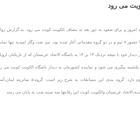
ویت می رود
دیه امروز و برای صعود به دور بعد به مصاف الکویت کویت می رود. به گزارش روا
عمومی فدراسیون شنا، این رقابتها که از ظهردیروز شنبه ٣١ فروردین ماه با حضور ٨ تیم و در دو گروه مقدماتی آغاز شده بود، تیم نفت وگاز امیدیه تنها نم
کشورمان که در نخستین دیدار نماینده سریلانکا را شکست داده بود در دومین دیدار خود با نتیجه نزدیک ١٣ بر ١۴ به باشگاه الاتحاد عربستان که از بازیکنان
 یکشنبه پیگیری می شود و نماینده کشورمان به دیدار باشگاه الکویت کویت می رو
نتیجه این بازی تاثیر بسیار زیادی در صعود یکی از این دو تیم به دور دوم دارد. گروه بندی این مسابقات به شرح زیر است: گروه:a س