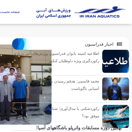
صفحه نخست
اخبار فدراسیون
اطلاعیه کمیته بانوان فدراسیون ورزش‌های آبی درباره
رکوردگیری ویژه داوطلبان کنکور
محمد قاسمی: هدفم رسیدن به فینال ۴۰۰ متر بازی‌های
آسیایی ناگویاست
رکوردشکنی یا مدال‌آوری؛ شنای جوانان ایران در تایلند
موفق بود؟
نهمین دوره مسابقات واترپلو باشگاههای آسیا؛