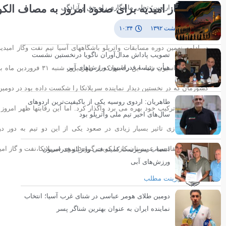
نفت وگاز امیدیه برای صعود امروز به مصاف الک
اربعین؛ تجلی ماندگاری راه حق و آزادگی
۱ اردیبهشت ۱۳۹۲
۱۰:۳۴
در ادامه نهمین دوره مسابقات واترپلو باشگاههای آسیا تیم نفت وگاز امی
تصویب پاداش مدال‌آوران ناگویا درنخستین نشست
هیأت رئیسه فدراسیون ورزش‌های آبی
طاهریان: اردوی روسیه یکی از باکیفیت‌ترین اردوهای
مطرحی در ترکیب خود بهره می برد واگذار کرد. اما این رقابتها ظهر امروز
سال‌های اخیر تیم ملی واترپلو بود
قزاقستان،القادسیه عربستان،کازما کویت گروهb:نیوی سریلانکا،نفت و گاز امیدیه،الاتحاد عربستان والکویت کویت این رقابتها سه شنبه شب به پایان می رسد.
انتصاب سرپرست کمیته فنی واترپلو فدراسیون
ورزش‌های آبی
پرینت مطلب
دومین طلای هومر عباسی در شنای غرب آسیا؛ انتخاب
نماینده ایران به عنوان بهترین شناگر پسر