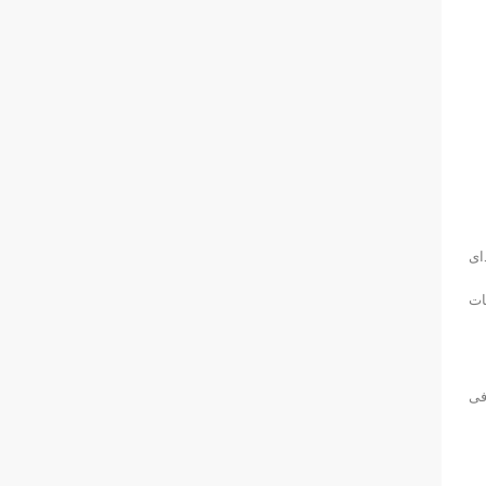
ای
ات
فی