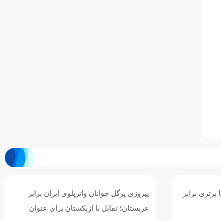
ان برابر
سومین برد جوانان واترپلوی ایران با شکست
ی عنوان
پرگل سریلانکا/ نوبت به قزاقستان رسید