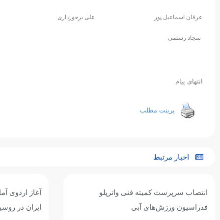
عرفان اسماعیل پور
علی برخورداری
سجاد رستمی
انتهای پیام
پرینت مطلب
اخبار مرتبط
آغاز اردوی آماده‌سازی تیم ملی واترپلوی
تیم ملی واترپل
ایران در روسیه / اردوی مشترک با بلاروس و
ازبکستان پنجم