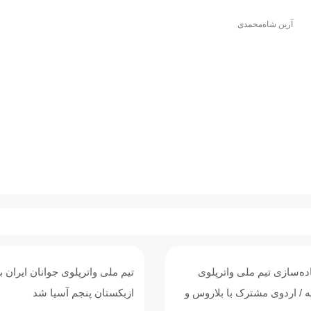
آرین شاه‌محمدی
وی جوانان ایران با برتری برابر
پیروزی پرگل جوانان واترپلوی ایر
 آسیا شد
عربستان؛ تقابل با ازبکستان برا