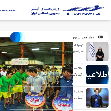
صفحه نخست
اخبار فدراسیون
کیمیا احمدی سرپرست کمیته شنا هنری بانوان
فدراسیون ورزش‌های آبی شد
اطلاعیه کمیته بانوان فدراسیون ورزش‌های آبی درباره
رکوردگیری ویژه داوطلبان کنکور
محمد قاسمی: هدفم رسیدن به فینال ۴۰۰ متر بازی‌های
آسیایی ناگویاست