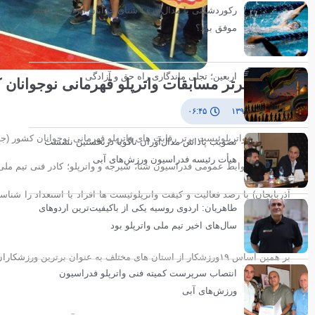
رکوردشکنی یا مدال‌آوری؛ شنای جوانان ایران در تایلند
موفق بود؟
اربعین؛ تجلی ماندگاری راه حق و آزادگی
نفرات برتر مسابقات واترپلو قهرمانی نوجوانان 
۳ مهر ۱۳۹۳
۰۶:۴۵
اسامی 19 واترپلوئیست برتر رقابت های واترپلو قهرمانی نوجوانان کشور (جام شهدای آذربایجان) اعلام شد.
تصویب پاداش مدال‌آوران ناگویا درنخستین نشست
هیأت رئیسه فدراسیون ورزش‌های آبی
به گزارش روابط عمومی فدراسیون شنا، شیرجه و واترپلو؛ کادر فنی تیم ملی
آذربایجان) با رصد فعالیت و کیفت واترپلوئیست ها افراد با استعداد را شن
طاهریان: اردوی روسیه یکی از باکیفیت‌ترین اردوهای
اعلام کردند.
سال‌های اخیر تیم ملی واترپلو بود
بر همین اساس ۱۹ورزشکار از استان های مختلف به عنوان برترین
انتصاب سرپرست کمیته فنی واترپلو فدراسیون
شدند.
ورزش‌های آبی