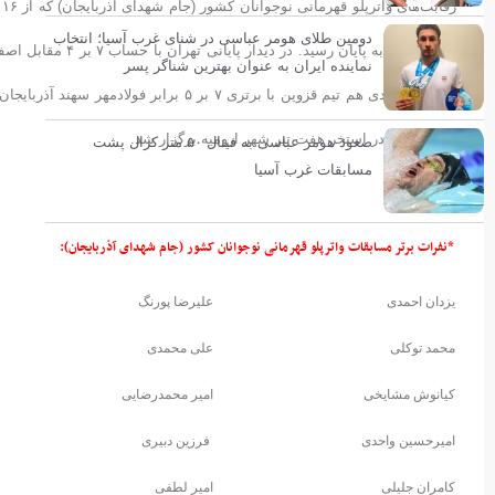
دومین طلای هومر عباسی در شنای غرب آسیا؛ انتخاب
تیم قهرمان به پایا
نماینده ایران به عنوان بهترین شناگر پسر
های مختلف در استخر هفت تیر شهر ارومیه برگزار شد.
صعود هومر عباسی به فینال ۵۰ متر کرال پشت
مسابقات غرب آسیا
*نفرات برتر مسابقات واترپلو قهرمانی نوجوانان کشور (جام شهدای آذربایجان):
یزدان احمدی
علیرضا پورنگ
محمد توکلی
علی محمدی
کیانوش مشایخی
امیر محمدرضایی
امیرحسین واحدی
فرزین دبیری
کامران جلیلی
امیر لطفی