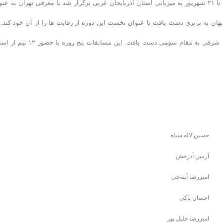
رقابت‌های واترپلو قهرمانی نوجوانان کشور (جام شهدای آذربایجان) که از ۱۶ تا ۲۱ شهریور به میزبانی استان آذربایجان غربی برگزار شد با معرفی تهران به 
ن رسید. در دیدار پایانی تهران با حساب ۷ بر ۴ مقابل اصفهان به برتری دست یافت تا عنوان نخست این دوره از رقابت ها را از آن خود کند
دیدار رده بندی هم تیم قزوین با برتری ۷ بر ۵ برابر فولادمهر سهند آذربایجان شرقی به مقام سومی دست یافت. این مسابقات پ
حسین لاله سیاه
آرمین آذرخش
امیررضا آبته‌چی
احسان پاکی
امیررضا جلیل پور