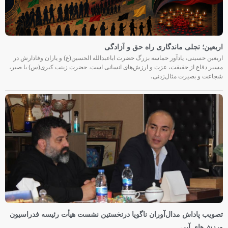
اربعین؛ تجلی ماندگاری راه حق و آزادگی
اربعین حسینی، یادآور حماسه بزرگ حضرت اباعبدالله الحسین(ع) و یاران وفادارش در
مسیر دفاع از حقیقت، عزت و ارزش‌های انسانی است. حضرت زینب کبری(س) با صبر،
شجاعت و بصیرت مثال‌زدنی،
تصویب پاداش مدال‌آوران ناگویا درنخستین نشست هیأت رئیسه فدراسیون
ورزش‌های آبی