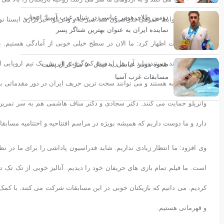
دومین طلای هومر عباسی در شنای غرب آسیا؛ انتخاب
به گزارش روابط عمومی فدراسیون شنا،شیرجه و واترپلو، خبرگزاری ایسنا ن
نماینده ایران به عنوان بهترین شناگر پسر
نیما خوشبخت اظهار کرد: ما الان در سطح خیلی خوبی از آمادگی هستیم. باید
همگی توانمند هستند نباید آن ها را دست کم گرفت. اتریش یک تیم اروپایی اس
صعود هومر عباسی به فینال ۵۰ متر کرال پشت
مسابقات غرب آسیا
بسیار با تجربه هستند و می توانند سخت ترین حریف ایران در دور مقدماتی ب
واترپلو حمایت می کنند. دکتر سجادی و دکتر مناف هاشمی هم به سر تمرین تی
دارد و ما دوست داریم که همیشه بویژه در مراسم افتتاحیه و اختتامیه مساب
وی افزود: ما انتظار زیادی نداریم. شاید فدراسیون پاداشی را برای ما در نظ
است. ما فیلم تمام بازی های حریفان خود را دیدیم. آنالیز خوبی از تک تک ت
کردیم. می دانیم که بازیکنان خوبی در این مسابقات شرکت می کنند. با کمک
و قهرمانی هستیم.