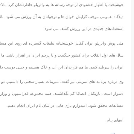
خوشبخت با اظهار خشنودی از توجه رسانه ها به واترپلو خاطرنشان کرد: بال
دیدگاه عمومی موجب گرایش جوان ها و نوجوانان به آن ورزش می شود. بالاخره 
استعدادهای جدیدی در این ورزش کشف می شود.
ملی پوش واترپلو ایران گفت: خوشبختانه تبلیغات گسترده ای روی این م
سال های اول انقلاب برای کشور جنگیدند و تا پرچم ایران در اهتزار باشد. 
ایران را سربلند کنیم. ما هم فرزندان این آب و خاک هستیم و خیلی دوست دار
وی درباره برنامه های تمرینی نیز گفت: تمرینات بسیار سختی را داشتیم. د
دشوار است. بازیکنان انصافا کم نگذاشتند، همه مجموعه فدراسیون و وزارت
مسابقات محقق شود. امیدوارم بازی هایی در شان نام ایران انجام دهیم.
انتهای پیام