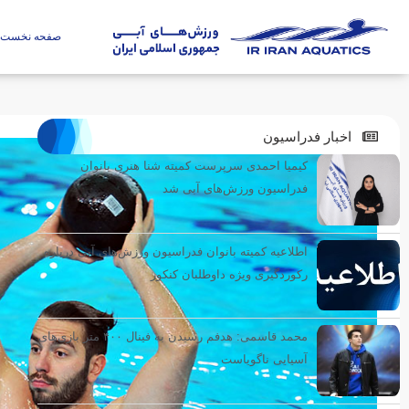
صفحه نخست
اخبار فدراسیون
کیمیا احمدی سرپرست کمیته شنا هنری بانوان
فدراسیون ورزش‌های آبی شد
اطلاعیه کمیته بانوان فدراسیون ورزش‌های آبی درباره
رکوردگیری ویژه داوطلبان کنکور
محمد قاسمی: هدفم رسیدن به فینال ۴۰۰ متر بازی‌های
آسیایی ناگویاست