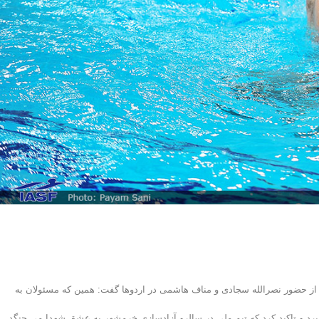
 از حضور نصرالله سجادی و مناف هاشمی در اردوها گفت: همین که مسئولان به
می برد و تاکید کرد که تیم ملی در سالرو آزادسازی خرمشهر به عشق شهدا می جنگد.