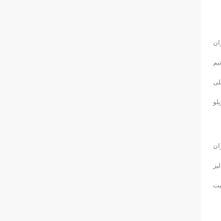
ان
یم
لی
لو
ان
یز
یت