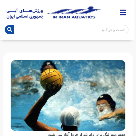
هفته دوم لیگ برتر واترپلو از فردا آغاز می شود