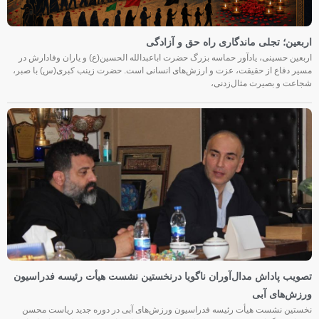
اربعین؛ تجلی ماندگاری راه حق و آزادگی
اربعین حسینی، یادآور حماسه بزرگ حضرت اباعبدالله الحسین(ع) و یاران وفادارش در
مسیر دفاع از حقیقت، عزت و ارزش‌های انسانی است. حضرت زینب کبری(س) با صبر،
شجاعت و بصیرت مثال‌زدنی،
تصویب پاداش مدال‌آوران ناگویا درنخستین نشست هیأت رئیسه فدراسیون
ورزش‌های آبی
نخستین نشست هیأت رئیسه فدراسیون ورزش‌های آبی در دوره جدید ریاست محسن