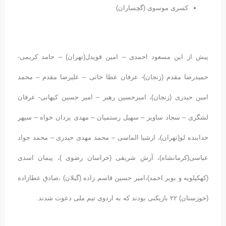
کسری موسوی (گچساران)
پیش از این مسعود احمدی – امین قویدل(تهران) – حامد کریمی-
حمیدرضا مقدم (زنجان)- عرفان عطا خانی – علیرضا مقدم – محمد
امین حیدری (زنجان)، امیرحسین رهبر – امیر حسین کیهانی- عرفان
لشگری – سجاد ساویز – سهیل رستمیان – مهدی یزدان خواه – سپهر
خدابنده لو(تهران)، ارشیا الماسی – محمد مهدی حیدری – محمد جواد
عباسی(کرمانشاه)، آرش شریفی (خراسان رضوی )، پیمان اسدی
(کهکیلویه و بویر احمد)،امیر حسین قاسم زاده (گیلان) ،صادق عطازاده
(خوزستان) ۲۲ بازیکنی بودند که به اردوی تیم ملی دعوت شدند.