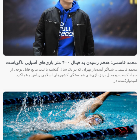
محمد قاسمی: هدفم رسیدن به فینال ۴۰۰ متر بازی‌های آسیایی ناگویاست
محمد قاسمی، شناگر آینده‌دار تهران که در یک سال گذشته با ثبت نتایج قابل توجه، از
جمله کسب دو مدال برنز بازی‌های همبستگی کشورهای اسلامی ریاض و عملکرد
امیدوارکننده در