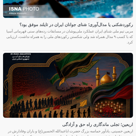
رکوردشکنی یا مدال‌آوری؛ شنای جوانان ایران در تایلند موفق بود؟
مربی تیم ملی شنای ایران عملکرد ملی‌پوشان در مسابقات رده‌های سنی قهرمانی آسیا
که با کسب ۹ مدال همراه شد ولی شکستن رکوردهای ملی را به همراه نداشت، ارزیابی
کرد.
اربعین؛ تجلی ماندگاری راه حق و آزادگی
اربعین حسینی، یادآور حماسه بزرگ حضرت اباعبدالله الحسین(ع) و یاران وفادارش در