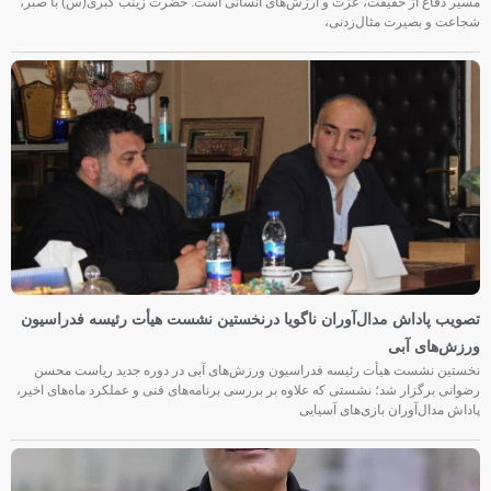
مسیر دفاع از حقیقت، عزت و ارزش‌های انسانی است. حضرت زینب کبری(س) با صبر،
شجاعت و بصیرت مثال‌زدنی،
تصویب پاداش مدال‌آوران ناگویا درنخستین نشست هیأت رئیسه فدراسیون
ورزش‌های آبی
نخستین نشست هیأت رئیسه فدراسیون ورزش‌های آبی در دوره جدید ریاست محسن
رضوانی برگزار شد؛ نشستی که علاوه بر بررسی برنامه‌های فنی و عملکرد ماه‌های اخیر،
پاداش مدال‌آوران بازی‌های آسیایی