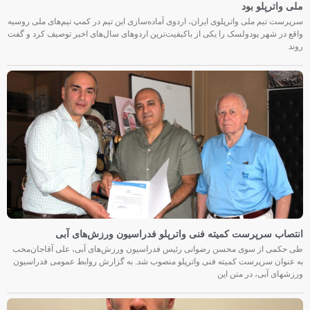
ملی واترپلو بود
سرپرست تیم ملی واترپلوی ایران، اردوی آماده‌سازی این تیم در کمپ تیم‌های ملی روسیه
واقع در شهر پودولسک را یکی از باکیفیت‌ترین اردوهای سال‌های اخیر توصیف کرد و گفت
روند
انتصاب سرپرست کمیته فنی واترپلو فدراسیون ورزش‌های آبی
طی حکمی از سوی محسن رضوانی رئیس فدراسیون ورزش‌های آبی، علی آقاجان‌محب
به عنوان سرپرست کمیته فنی واترپلو منصوب شد. به گزارش روابط عمومی فدراسیون
ورزشهای آبی، در متن این