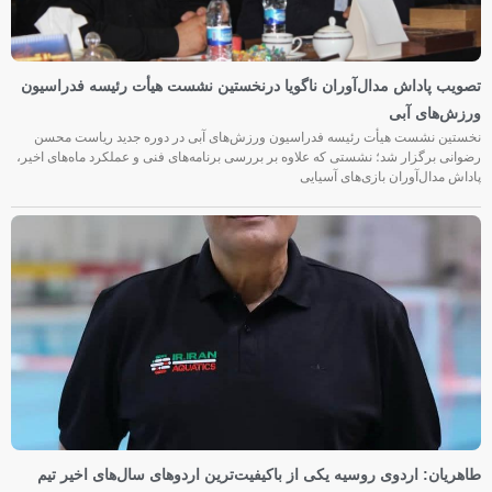
تصویب پاداش مدال‌آوران ناگویا درنخستین نشست هیأت رئیسه فدراسیون
ورزش‌های آبی
نخستین نشست هیأت رئیسه فدراسیون ورزش‌های آبی در دوره جدید ریاست محسن
رضوانی برگزار شد؛ نشستی که علاوه بر بررسی برنامه‌های فنی و عملکرد ماه‌های اخیر،
پاداش مدال‌آوران بازی‌های آسیایی
طاهریان: اردوی روسیه یکی از باکیفیت‌ترین اردوهای سال‌های اخیر تیم