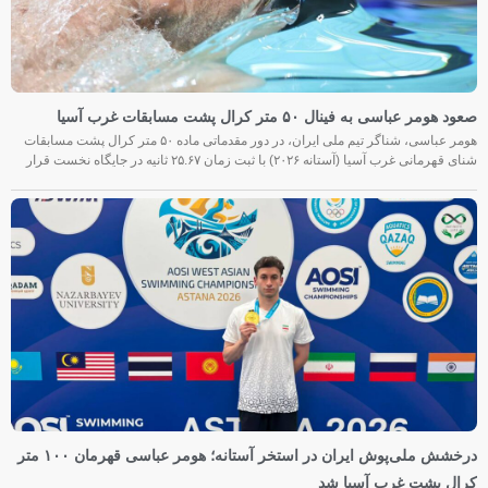
صعود هومر عباسی به فینال ۵۰ متر کرال پشت مسابقات غرب آسیا
هومر عباسی، شناگر تیم ملی ایران، در دور مقدماتی ماده ۵۰ متر کرال پشت مسابقات
شنای قهرمانی غرب آسیا (آستانه ۲۰۲۶) با ثبت زمان ۲۵.۶۷ ثانیه در جایگاه نخست قرار
درخشش ملی‌پوش ایران در استخر آستانه؛ هومر عباسی قهرمان ۱۰۰ متر
کرال پشت غرب آسیا شد