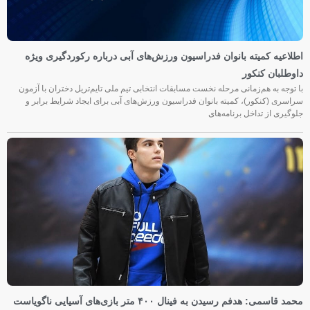
اطلاعیه کمیته بانوان فدراسیون ورزش‌های آبی درباره رکوردگیری ویژه
داوطلبان کنکور
با توجه به هم‌زمانی مرحله نخست مسابقات انتخابی تیم ملی تایم‌تریل دختران با آزمون
سراسری (کنکور)، کمیته بانوان فدراسیون ورزش‌های آبی برای ایجاد شرایط برابر و
جلوگیری از تداخل برنامه‌های
محمد قاسمی: هدفم رسیدن به فینال ۴۰۰ متر بازی‌های آسیایی ناگویاست