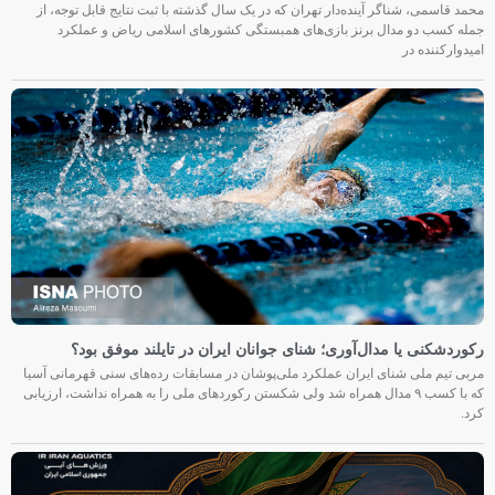
محمد قاسمی، شناگر آینده‌دار تهران که در یک سال گذشته با ثبت نتایج قابل توجه، از
جمله کسب دو مدال برنز بازی‌های همبستگی کشورهای اسلامی ریاض و عملکرد
امیدوارکننده در
رکوردشکنی یا مدال‌آوری؛ شنای جوانان ایران در تایلند موفق بود؟
مربی تیم ملی شنای ایران عملکرد ملی‌پوشان در مسابقات رده‌های سنی قهرمانی آسیا
که با کسب ۹ مدال همراه شد ولی شکستن رکوردهای ملی را به همراه نداشت، ارزیابی
کرد.