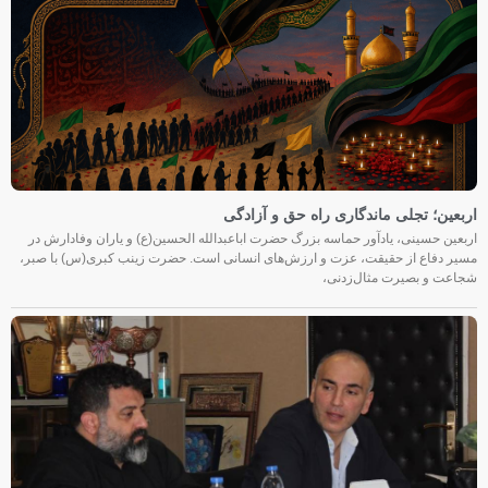
اربعین؛ تجلی ماندگاری راه حق و آزادگی
اربعین حسینی، یادآور حماسه بزرگ حضرت اباعبدالله الحسین(ع) و یاران وفادارش در
مسیر دفاع از حقیقت، عزت و ارزش‌های انسانی است. حضرت زینب کبری(س) با صبر،
شجاعت و بصیرت مثال‌زدنی،