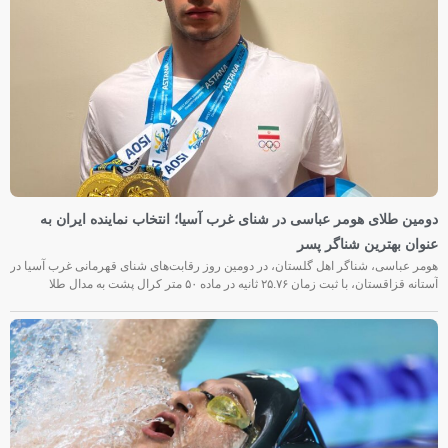
دومین طلای هومر عباسی در شنای غرب آسیا؛ انتخاب نماینده ایران به
عنوان بهترین شناگر پسر
هومر عباسی، شناگر اهل گلستان، در دومین روز رقابت‌های شنای قهرمانی غرب آسیا در
آستانه قزاقستان، با ثبت زمان ۲۵.۷۶ ثانیه در ماده ۵۰ متر کرال پشت به مدال طلا