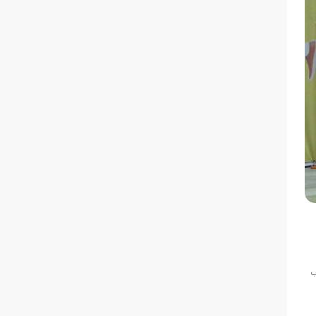
فت لقب