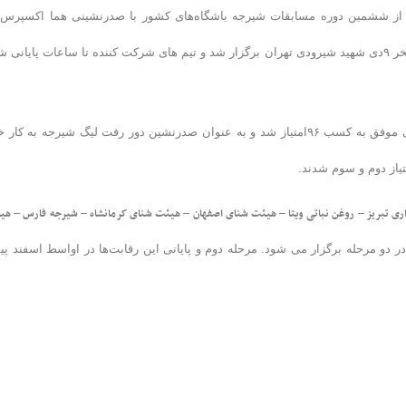
 از ششمین دوره مسابقات شیرجه باشگاه‌های کشور با صدرنشینی هما اکسپرس 
پایان رسید. مسابقات دور رفت لیگ شیرجه صبح و عصر دیروز (جمعه) در استخر ۹دی شهید شیرودی تهران برگزار شد و تیم های شرکت کننده تا ساعات پایا
در پایان این مرحله تیم هما اکسپرس با ترکیب شهنام نظرپور و حمید کریمی موفق به کسب ۹۶امتیاز شد و به عنوان صدرنشین دور رفت لیگ شیرجه به ک
ری تبریز – روغن نباتی ویتا – هیئت شنای اصفهان – هیئت شنای کرمانشاه – شیرجه فارس – هی
 دو مرحله برگزار می شود. مرحله دوم و پایانی این رقابت‌ها در اواسط اسفند پ