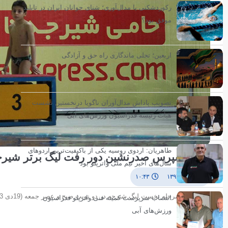
رکوردشکنی یا مدال‌آوری؛ شنای جوانان ایران در تایلند
موفق بود؟
اربعین؛ تجلی ماندگاری راه حق و آزادگی
تصویب پاداش مدال‌آوران ناگویا درنخستین نشست
هیأت رئیسه فدراسیون ورزش‌های آبی
طاهریان: اردوی روسیه یکی از باکیفیت‌ترین اردوهای
هما اکسپرس صدرنشین دور رفت لیگ برتر شیر
سال‌های اخیر تیم ملی واترپلو بود
۲۰ دی ۱۳۹۳
۱۰:۴۳
انتصاب سرپرست کمیته فنی واترپلو فدراسیون
ورزش‌های آبی
گرفت.