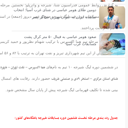
به گزارش روابط عمومی فدراسیون شنا، شیرجه و واترپلو؛ نخستین مرحله
دومین طلای هومر عباسی در شنای غرب آسیا؛ انتخاب
نماینده ایران به عنوان بهترین شناگر پسر
با هم به رقابت پرداختند.
صعود هومر عباسی به فینال ۵۰ متر کرال پشت
مسابقات غرب آسیا
پایان داد. پس از این تیم شهرداری تبریز و نفت تهران به ترتیب با ۸۲ و ۵۶ امتیاز دوم و سوم شدند.
هما اکسپرس – نفت تهران – شهردا
در ششمین دوره لیگ شیرجه ۱۰ تیم به نام‌های
شنای استان مرکزی –
استخر ۹دی
صنعتی شریف
و
حضور دارند. رقابت های امسال در
بینی شده تا تکلیف قهرمانی لیگ شیرجه پیش از پایان سال مشخص شود.
جدول رده بندی مرحله نخست ششمین دوره مسابقات شیرجه باشگاه‌های کشور: