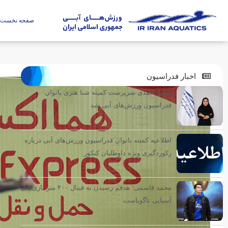
صفحه نخست
اخبار فدراسیون
کیمیا احمدی سرپرست کمیته شنا هنری بانوان
فدراسیون ورزش‌های آبی شد
اطلاعیه کمیته بانوان فدراسیون ورزش‌های آبی درباره
رکوردگیری ویژه داوطلبان کنکور
محمد قاسمی: هدفم رسیدن به فینال ۴۰۰ متر بازی‌های
آسیایی ناگویاست