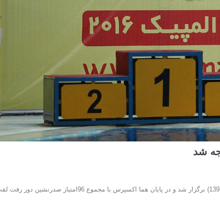
جه شد
رقابت های مرحله نخست لیگ شیرجه در دو نوبت صبح و عصر جمعه (19دی 1393) برگزار شد و در پایان هما اکسپرس با مجموع 96امتیاز صدرنشین دور ر