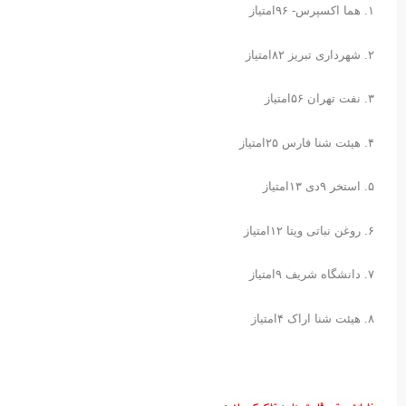
۱. هما اکسپرس- ۹۶امتیاز
۲. شهرداری تبریز ۸۲امتیاز
۳. نفت تهران ۵۶امتیاز
۴. هیئت شنا فارس ۲۵امتیاز
۵. استخر ۹دی ۱۳امتیاز
۶. روغن نباتی ویتا ۱۲امتیاز
۷. دانشگاه شریف ۹امتیاز
۸. هیئت شنا اراک ۴امتیاز