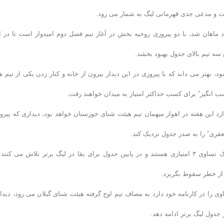
یدار رفت متحمل شکست غیرمنتظره ١١ بر ١ مقابل فولاد ماهان شد، با دو پیروزی روحیه بخش در آغاز نیم فصل دوم امیدوار است تا در
ه تیم بالای جدول بهبود بخشد.
هتر می داند که با پیروزی در این دیدار بیرون از خانه و کنار زدن یکی از تیم ه
 انگیز” برای کسب حداکثر امتیاز به میدان خواهند رفت.
متیاز در مکان دوم جدول قرار دارد این هفته در اهواز میهمان تیم هیئت شنای خوزستان خواهد بود، دیداری که پیر
عفری” را به صدر جدول نزدیک کند.
تیم های خانه شناگران اصفهان و نفت و گازگچساران که با یک پیروزی و یک تساوی ٣ امتیازی هستند و در پایین جدول برای بقا در لیگ برتر تلاش می کن
ی از خطر سقوط بگریزد.
ی را در کارنامه خود دارد به مصاف تیم اوج گرفته هیئت شنای گیلان می رود، دیدا
 جدول لیگ برتر ادامه دهد.