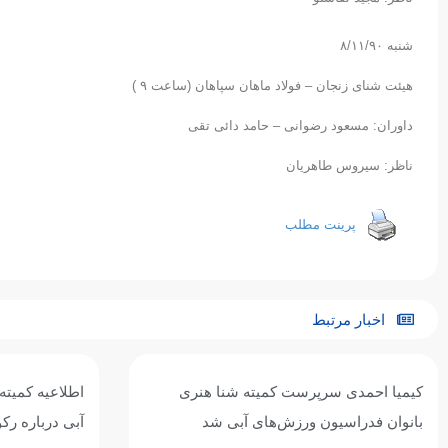
شنبه ٨/١١/٩۰
هیئت شنای زنجان – فولاد ماهان سپاهان (ساعت ٩ )
داوران: مسعود رضوانی – حامد دائی تقی
ناظر: سیروس طاهریان
پرینت مطلب
اخبار مرتبط
اطلاعیه کمیته بانوان فدراسیون ورزش‌های
آبی درباره رکوردگیری ویژه داوطلبان کنکور
متر بازی‌های 