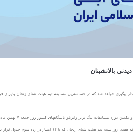
یدنی بالانشینان
دهم رقابتهای لیگ برتر واترپلو طی روزهای جمعه و شنبه با انجام ۴ دیدار پیگیری خواهد شد که در حساسترین مسابقه تیم هیئت شنای زنجان پذیرای ف
به گزارش روابط عمومی فدراسیون شنا، هفته سوم از دور برگشت بیست و یکمین دوره مسابقات لیگ برتر واترپلو باشگاهها
شهرهای زنجان، اهواز، مشهد و اصفهان آغاز می شود و درحساسترین مسابقه هفته، روز شنبه تیم هیئت شنای زنجان که با ١۴ امتیاز در رده سوم جدو