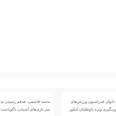
محمد قاسمی: هدفم رسیدن به فینال ۴۰۰
رکوردشکنی یا مدال‌آوری؛ شنای 
آسیایی ناگویاست
در تایلند موفق بود؟