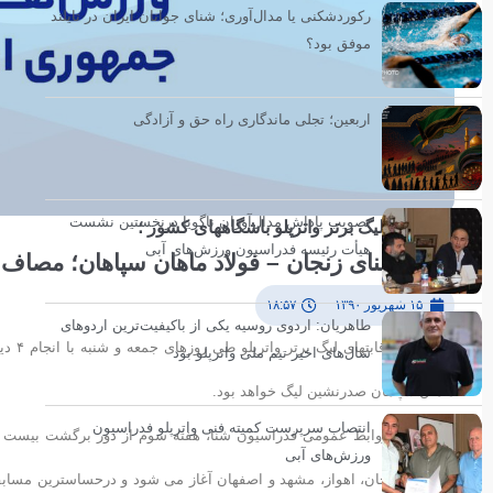
رکوردشکنی یا مدال‌آوری؛ شنای جوانان ایران در تایلند
موفق بود؟
اربعین؛ تجلی ماندگاری راه حق و آزادگی
تصویب پاداش مدال‌آوران ناگویا درنخستین نشست
هفته دهم لیگ برتر واترپلو باشگاههای کشور ؛
هیأت رئیسه فدراسیون ورزش‌های آبی
هیئت شنای زنجان – فولاد ماهان سپاهان؛ مصاف د
۱۵ شهریور ۱۳۹۰
۱۸:۵۷
طاهریان: اردوی روسیه یکی از باکیفیت‌ترین اردوهای
هفته 
سال‌های اخیر تیم ملی واترپلو بود
ماهان سپاهان صدرنشین لیگ خواهد بود.
انتصاب سرپرست کمیته فنی واترپلو فدراسیون
ورزش‌های آبی