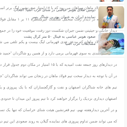
به مصاف فولاد ماهان سپاهان می رود که با ١٧ امتیاز صدرنشین لیگ برتر است و مدعی جدی قهرمانی لیگ به شمار می رود.
دومین طلای هومر عباسی در شنای غرب آسیا؛ انتخاب
نماینده ایران به عنوان بهترین شناگر پسر
تیم زنجان که در د
دیدار خانگی و حیثیتی ضمن جبران شکست دور رفت، موقعیت خود را در جمع س
صعود هومر عباسی به فینال ۵۰ متر کرال پشت
در مقابل فولاد ماهان که مدعی جدی قهرمانی لیگ بیست و یکم تلقی می شود، ب
مسابقات غرب آسیا
مدعی گام بلندی به سوی قهرمانی برمی دارد و از همین رو شاگردان “حمید شب
در دیدارهای روز جمعه نفت امیدیه که با ١۵ ا
در آن با توجه به دیدار سخت تیم فولاد ماهان در زنجان می تواند شاگردان “ج
اصفهان دیداری نزدیک را برگزار خواهند کرد تا تیم پیروز این میدان تا حدود
و در آخرین دیدارهفته نهم، تیم قعرنشین هیئت شنای خراسان که تنها یک تساو
که می تواند ضمن تداوم پیروزی های نماینده گیلان به روند صعودی این تیم در