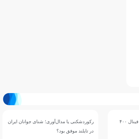
جوانان ایران
اربعین؛ تجلی ماندگاری راه حق و آزادگی
اربعین حسینی، یادآور حماسه بزرگ حضرت اباعبدالله