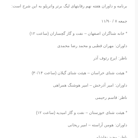
برنامه و داوران هفته نهم رقابتهای لیگ برتر واترپلو به این شرح است:
جمعه ٧ / ١١/٩۰
* خانه شناگران اصفهان – نفت و گاز گچساران (ساعت ١٢)
داوران: مهران قطبی و محمد رضا محمدی
ناظر: ایرج رئوف آذر
* هیئت شنای خراسان – هیئت شنای گیلان (ساعت ٣۰/١۴)
داوران: امیر آذرخش – امیر هوشنگ همراهی
ناظر: قاسم رحیمی
* هیئت شنای خوزستان – نفت و گاز امیدیه (ساعت ١٢)
داوران: هومن آراسته – امیر ریحانی
ناظر: مجید نقاشلو