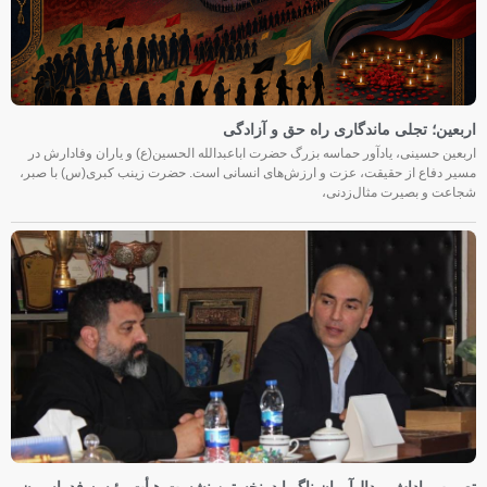
اربعین؛ تجلی ماندگاری راه حق و آزادگی
اربعین حسینی، یادآور حماسه بزرگ حضرت اباعبدالله الحسین(ع) و یاران وفادارش در
مسیر دفاع از حقیقت، عزت و ارزش‌های انسانی است. حضرت زینب کبری(س) با صبر،
شجاعت و بصیرت مثال‌زدنی،