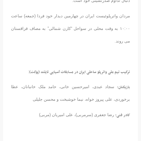
دنبال تداوم صدرنشینی خود است.
مردان واترپلوئیست ایران در چهارمین دیدار خود فردا (جمعه) ساعت
۱۰:۰۰ به وقت محلی در سواحل “کارن شمالی” به مصاف قزاقستان
می روند.
ترکیب تیم ملی واترپلو ساحلی ایران در مسابقات آسیایی تایلند (پوکت)
:
بازیکنان
:
سجاد عبدی، امیرحسین خانی، حامد ملک خانبانان، عطا
برخوردی، علی پیروز خواه، نیما خوشبخت و محسن جلیلی
کادر فنی
:
رضا جعفری (سرمربی)، علی امیریان (مربی)