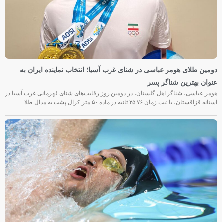
دومین طلای هومر عباسی در شنای غرب آسیا؛ انتخاب نماینده ایران به
عنوان بهترین شناگر پسر
هومر عباسی، شناگر اهل گلستان، در دومین روز رقابت‌های شنای قهرمانی غرب آسیا در
آستانه قزاقستان، با ثبت زمان ۲۵.۷۶ ثانیه در ماده ۵۰ متر کرال پشت به مدال طلا