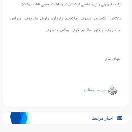
ترکیب تیم ملی واترپلو ساحلی قزاقستان در مسابقات آسیایی تایلند (پوکت)
:
بازیکنان:
الکساندر شدوف، ماکسیم ژاردان، راویل مانافوف، میراس
اوباکیروف، ویکتور سالینیچنکوف، یوگنی مدودوف
انتهای پیام
پرینت مطلب
اخبار مرتبط