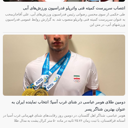
انتصاب سرپرست کمیته فنی واترپلو فدراسیون ورزش‌های آبی
طی حکمی از سوی محسن رضوانی رئیس فدراسیون ورزش‌های آبی، علی آقاجان‌محب
به عنوان سرپرست کمیته فنی واترپلو منصوب شد. به گزارش روابط عمومی فدراسیون
ورزشهای آبی، در متن این
دومین طلای هومر عباسی در شنای غرب آسیا؛ انتخاب نماینده ایران به
عنوان بهترین شناگر پسر
هومر عباسی، شناگر اهل گلستان، در دومین روز رقابت‌های شنای قهرمانی غرب آسیا در
آستانه قزاقستان، با ثبت زمان ۲۵.۷۶ ثانیه در ماده ۵۰ متر کرال پشت به مدال طلا