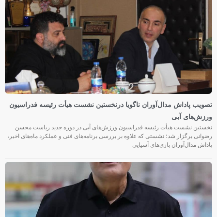
تصویب پاداش مدال‌آوران ناگویا درنخستین نشست هیأت رئیسه فدراسیون
ورزش‌های آبی
نخستین نشست هیأت رئیسه فدراسیون ورزش‌های آبی در دوره جدید ریاست محسن
رضوانی برگزار شد؛ نشستی که علاوه بر بررسی برنامه‌های فنی و عملکرد ماه‌های اخیر،
پاداش مدال‌آوران بازی‌های آسیایی