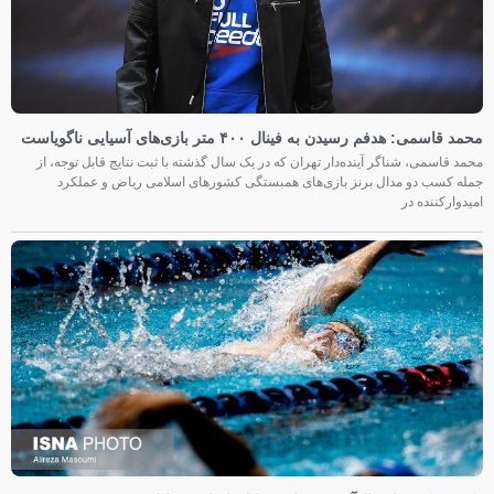
محمد قاسمی: هدفم رسیدن به فینال ۴۰۰ متر بازی‌های آسیایی ناگویاست
محمد قاسمی، شناگر آینده‌دار تهران که در یک سال گذشته با ثبت نتایج قابل توجه، از
جمله کسب دو مدال برنز بازی‌های همبستگی کشورهای اسلامی ریاض و عملکرد
امیدوارکننده در