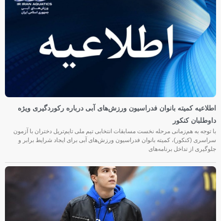
اطلاعیه کمیته بانوان فدراسیون ورزش‌های آبی درباره رکوردگیری ویژه
داوطلبان کنکور
با توجه به هم‌زمانی مرحله نخست مسابقات انتخابی تیم ملی تایم‌تریل دختران با آزمون
سراسری (کنکور)، کمیته بانوان فدراسیون ورزش‌های آبی برای ایجاد شرایط برابر و
جلوگیری از تداخل برنامه‌های