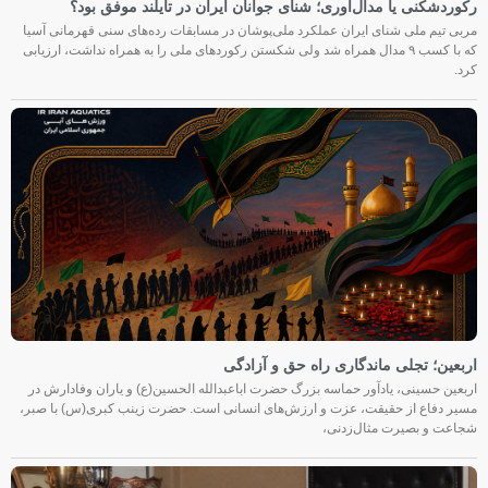
رکوردشکنی یا مدال‌آوری؛ شنای جوانان ایران در تایلند موفق بود؟
مربی تیم ملی شنای ایران عملکرد ملی‌پوشان در مسابقات رده‌های سنی قهرمانی آسیا
که با کسب ۹ مدال همراه شد ولی شکستن رکوردهای ملی را به همراه نداشت، ارزیابی
کرد.
اربعین؛ تجلی ماندگاری راه حق و آزادگی
اربعین حسینی، یادآور حماسه بزرگ حضرت اباعبدالله الحسین(ع) و یاران وفادارش در
مسیر دفاع از حقیقت، عزت و ارزش‌های انسانی است. حضرت زینب کبری(س) با صبر،
شجاعت و بصیرت مثال‌زدنی،