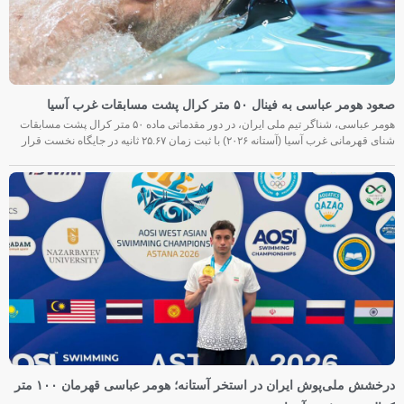
صعود هومر عباسی به فینال ۵۰ متر کرال پشت مسابقات غرب آسیا
هومر عباسی، شناگر تیم ملی ایران، در دور مقدماتی ماده ۵۰ متر کرال پشت مسابقات
شنای قهرمانی غرب آسیا (آستانه ۲۰۲۶) با ثبت زمان ۲۵.۶۷ ثانیه در جایگاه نخست قرار
درخشش ملی‌پوش ایران در استخر آستانه؛ هومر عباسی قهرمان ۱۰۰ متر