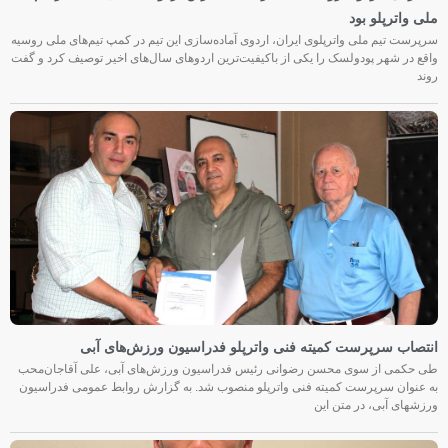
ملی واترپلو بود
سرپرست تیم ملی واترپلوی ایران، اردوی آماده‌سازی این تیم در کمپ تیم‌های ملی روسیه
واقع در شهر پودولسک را یکی از باکیفیت‌ترین اردوهای سال‌های اخیر توصیف کرد و گفت
روند
انتصاب سرپرست کمیته فنی واترپلو فدراسیون ورزش‌های آبی
طی حکمی از سوی محسن رضوانی رئیس فدراسیون ورزش‌های آبی، علی آقاجان‌محب
به عنوان سرپرست کمیته فنی واترپلو منصوب شد. به گزارش روابط عمومی فدراسیون
ورزشهای آبی، در متن این