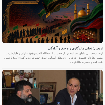
اربعین؛ تجلی ماندگاری راه حق و آزادگی
اربعین حسینی، یادآور حماسه بزرگ حضرت اباعبدالله الحسین(ع) و یاران وفادارش در
مسیر دفاع از حقیقت، عزت و ارزش‌های انسانی است. حضرت زینب کبری(س) با صبر،
شجاعت و بصیرت مثال‌زدنی،