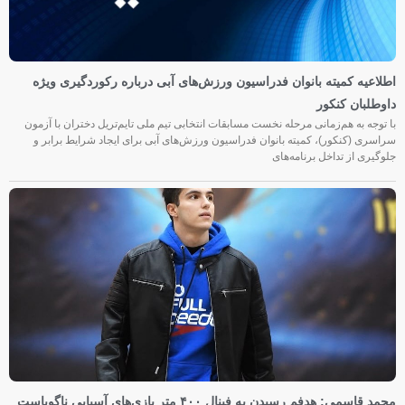
اطلاعیه کمیته بانوان فدراسیون ورزش‌های آبی درباره رکوردگیری ویژه
داوطلبان کنکور
با توجه به هم‌زمانی مرحله نخست مسابقات انتخابی تیم ملی تایم‌تریل دختران با آزمون
سراسری (کنکور)، کمیته بانوان فدراسیون ورزش‌های آبی برای ایجاد شرایط برابر و
جلوگیری از تداخل برنامه‌های
محمد قاسمی: هدفم رسیدن به فینال ۴۰۰ متر بازی‌های آسیایی ناگویاست