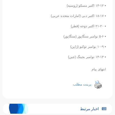
• ١٢-١٣ اکتبر مسکو (روسیه)
• ١٧-١٨ اکتبر دبی (امارات متحده عربی)
• ٢۰-٢١ اکتبر دوحه (قطر)
• ۵-۶ نوامبر سنگاپور (سنگاپور)
• ٩-١۰ نوامبر توکیو (ژاپن)
• ١٣-١۴ نوامبر بجینگ (چین)
انتهای پیام
پرینت مطلب
اخبار مرتبط