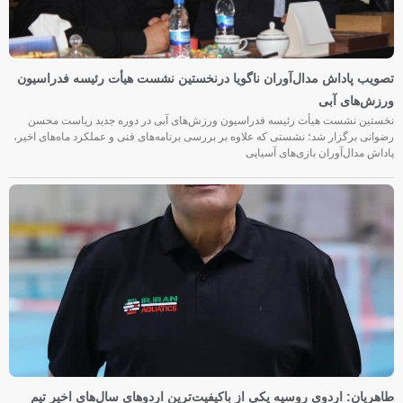
تصویب پاداش مدال‌آوران ناگویا درنخستین نشست هیأت رئیسه فدراسیون
ورزش‌های آبی
نخستین نشست هیأت رئیسه فدراسیون ورزش‌های آبی در دوره جدید ریاست محسن
رضوانی برگزار شد؛ نشستی که علاوه بر بررسی برنامه‌های فنی و عملکرد ماه‌های اخیر،
پاداش مدال‌آوران بازی‌های آسیایی
طاهریان: اردوی روسیه یکی از باکیفیت‌ترین اردوهای سال‌های اخیر تیم