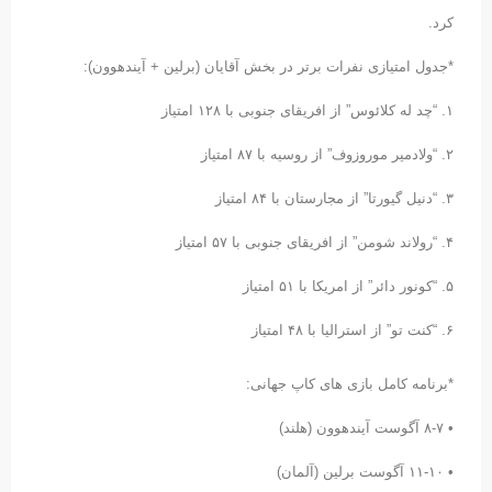
کرد.
*جدول امتیازی نفرات برتر در بخش آقایان (برلین + آیندهوون):
١. “چد له کلائوس” از افریقای جنوبی با ١٢٨ امتیاز
٢. “ولادمیر موروزوف” از روسیه با ٨٧ امتیاز
٣. “دنیل گیورتا” از مجارستان با ٨۴ امتیاز
۴. “رولاند شومن” از افریقای جنوبی با ۵٧ امتیاز
۵. “کونور دائر” از امریکا با ۵١ امتیاز
۶. “کنت تو” از استرالیا با ۴٨ امتیاز
*برنامه کامل بازی های کاپ جهانی:
• ٧-٨ آگوست آیندهوون (هلند)
• ١۰-١١ آگوست برلین (آلمان)