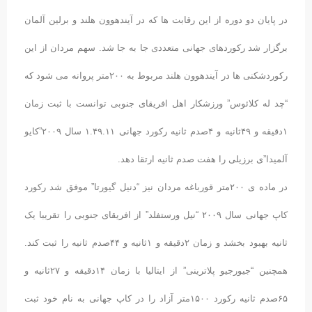
در پایان دو دوره از این رقابت ها که در آیندهوون هلند و برلین آلمان
برگزار شد رکوردهای جهانی متعددی جا به جا شد. سهم مردان از این
رکوردشکنی ها در آیندهوون هلند مربوط به ٢۰۰متر پروانه می شود که
“چد له کلائوس” ورزشکار اهل افریقای جنوبی توانست با ثبت زمان
١دقیقه و ۴٩ثانیه و ۴صدم ثانیه رکورد جهانی ١.۴٩.١١ سال ٢۰۰٩”کایو
آلمیدا”ی برزیلی را هفت صدم ثانیه ارتقا دهد.
در ماده ی ٢۰۰متر قورباغه مردان نیز “دنیل گیورتا” موفق شد رکورد
کاپ جهانی سال ٢۰۰٩ “نیل ورستفلد” از افریقای جنوبی را تقریبا یک
ثانیه بهبود بخشد و زمان ٢دقیقه و ١ثانیه و ۴۴صدم ثانیه را ثبت کند.
همچنین “جیورجیو پلاترینی” از ایتالیا با زمان ١۴دقیقه و ٢٧ثانیه و
۶۵صدم ثانیه رکورد ١۵۰۰متر آزاد را در کاپ جهانی به نام خود ثبت