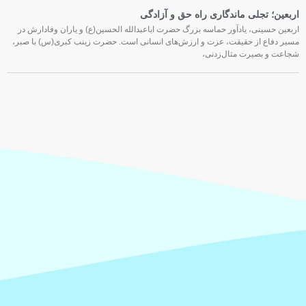
اربعین؛ تجلی ماندگاری راه حق و آزادگی
اربعین حسینی، یادآور حماسه بزرگ حضرت اباعبدالله الحسین(ع) و یاران وفادارش در
مسیر دفاع از حقیقت، عزت و ارزش‌های انسانی است. حضرت زینب کبری(س) با صبر،
شجاعت و بصیرت مثال‌زدنی،