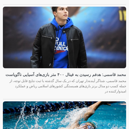
محمد قاسمی: هدفم رسیدن به فینال ۴۰۰ متر بازی‌های آسیایی ناگویاست
محمد قاسمی، شناگر آینده‌دار تهران که در یک سال گذشته با ثبت نتایج قابل توجه، از
جمله کسب دو مدال برنز بازی‌های همبستگی کشورهای اسلامی ریاض و عملکرد
امیدوارکننده در