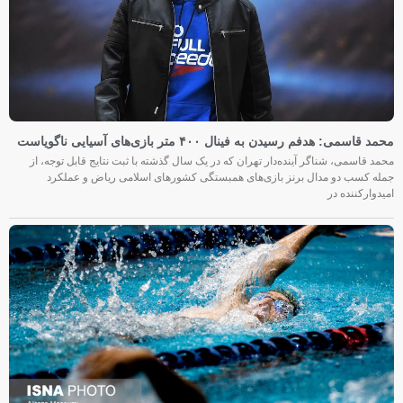
محمد قاسمی: هدفم رسیدن به فینال ۴۰۰ متر بازی‌های آسیایی ناگویاست
محمد قاسمی، شناگر آینده‌دار تهران که در یک سال گذشته با ثبت نتایج قابل توجه، از
جمله کسب دو مدال برنز بازی‌های همبستگی کشورهای اسلامی ریاض و عملکرد
امیدوارکننده در