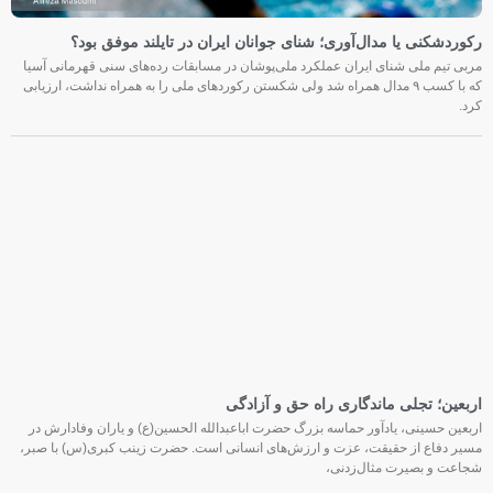
رکوردشکنی یا مدال‌آوری؛ شنای جوانان ایران در تایلند موفق بود؟
مربی تیم ملی شنای ایران عملکرد ملی‌پوشان در مسابقات رده‌های سنی قهرمانی آسیا
که با کسب ۹ مدال همراه شد ولی شکستن رکوردهای ملی را به همراه نداشت، ارزیابی
کرد.
اربعین؛ تجلی ماندگاری راه حق و آزادگی
اربعین حسینی، یادآور حماسه بزرگ حضرت اباعبدالله الحسین(ع) و یاران وفادارش در
مسیر دفاع از حقیقت، عزت و ارزش‌های انسانی است. حضرت زینب کبری(س) با صبر،
شجاعت و بصیرت مثال‌زدنی،