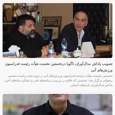
تصویب پاداش مدال‌آوران ناگویا درنخستین نشست هیأت رئیسه فدراسیون
ورزش‌های آبی
نخستین نشست هیأت رئیسه فدراسیون ورزش‌های آبی در دوره جدید ریاست محسن
رضوانی برگزار شد؛ نشستی که علاوه بر بررسی برنامه‌های فنی و عملکرد ماه‌های اخیر،
پاداش مدال‌آوران بازی‌های آسیایی