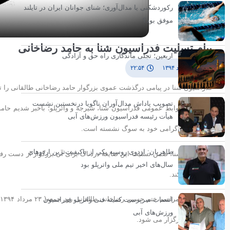
رکوردشکنی یا مدال‌آوری؛ شنای جوانان ایران در تایلند
موفق بود؟
پیام تسلیت فدراسیون شنا به حامد رضاخانی
اربعین؛ تجلی ماندگاری راه حق و آزادگی
۲۱ مرداد ۱۳۹۴
۲۲:۵۴
فدراسیون شنا در پیامی درگذشت عموی بزرگوار حامد رضاخانی طالقانی را 
تصویب پاداش مدال‌آوران ناگویا درنخستین نشست
به گزارش روابط عمومی فدراسیون شنا، شیرجه و واترپلو؛ باخبر شدیم حامد
هیأت رئیسه فدراسیون ورزش‌های آبی
دادن عموی گرامی خود به سوگ نشسته است.
طاهریان: اردوی روسیه یکی از باکیفیت‌ترین اردوهای
فدراسیون شنا، ضمن تسلیت این ضایعه دردناک برای آن بزرگوار از دست رفته
سال‌های اخیر تیم ملی واترپلو بود
مسئلت می‌کند.
انتصاب سرپرست کمیته فنی واترپلو فدراسیون
ورزش‌های آبی
سیدخندان برگزار می شود.