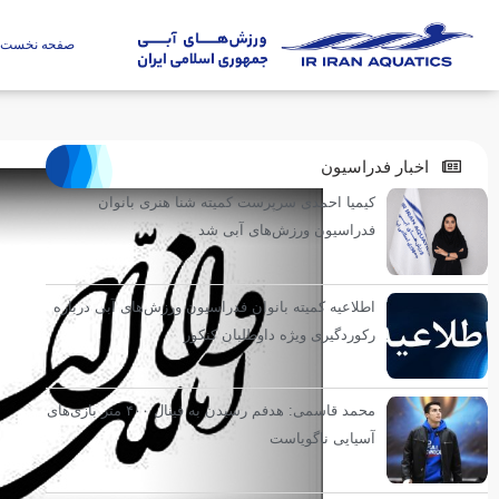
صفحه نخست
اخبار فدراسیون
کیمیا احمدی سرپرست کمیته شنا هنری بانوان
فدراسیون ورزش‌های آبی شد
اطلاعیه کمیته بانوان فدراسیون ورزش‌های آبی درباره
رکوردگیری ویژه داوطلبان کنکور
محمد قاسمی: هدفم رسیدن به فینال ۴۰۰ متر بازی‌های
آسیایی ناگویاست