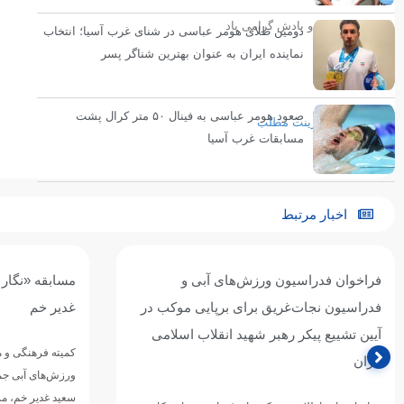
روحش شاد و یادش گرامی باد
دومین طلای هومر عباسی در شنای غرب آسیا؛ انتخاب
نماینده ایران به عنوان بهترین شناگر پسر
انتهای پیام
صعود هومر عباسی به فینال ۵۰ متر کرال پشت
پرینت مطلب
مسابقات غرب آسیا
اخبار مرتبط
مسابقه «نگار ولایت» به مناسبت عید سعید
آغاز دور جدید
غدیر خم
ورزش‌های آبی 
شهدا/ تجلیل ا
کمیته فرهنگی و مسئولیت‌های اجتماعی فدراسیون
ابی‌زاده»
ورزش‌های آبی جمهوری اسلامی ایران به مناسبت عید
سعید غدیر خم، مسابقه فرهنگی ـ…