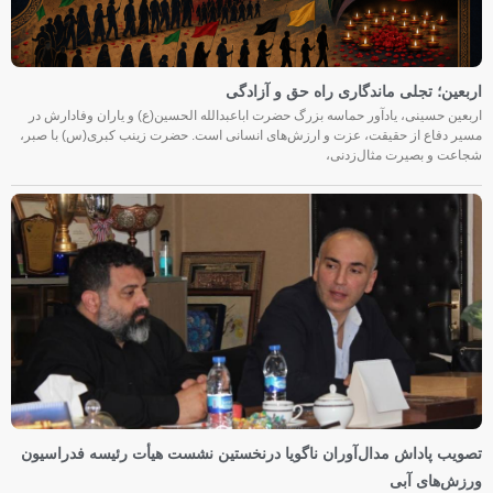
اربعین؛ تجلی ماندگاری راه حق و آزادگی
اربعین حسینی، یادآور حماسه بزرگ حضرت اباعبدالله الحسین(ع) و یاران وفادارش در
مسیر دفاع از حقیقت، عزت و ارزش‌های انسانی است. حضرت زینب کبری(س) با صبر،
شجاعت و بصیرت مثال‌زدنی،
تصویب پاداش مدال‌آوران ناگویا درنخستین نشست هیأت رئیسه فدراسیون
ورزش‌های آبی