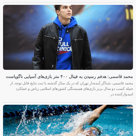
محمد قاسمی: هدفم رسیدن به فینال ۴۰۰ متر بازی‌های آسیایی ناگویاست
محمد قاسمی، شناگر آینده‌دار تهران که در یک سال گذشته با ثبت نتایج قابل توجه، از
جمله کسب دو مدال برنز بازی‌های همبستگی کشورهای اسلامی ریاض و عملکرد
امیدوارکننده در