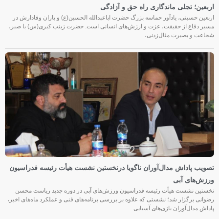
اربعین؛ تجلی ماندگاری راه حق و آزادگی
اربعین حسینی، یادآور حماسه بزرگ حضرت اباعبدالله الحسین(ع) و یاران وفادارش در
مسیر دفاع از حقیقت، عزت و ارزش‌های انسانی است. حضرت زینب کبری(س) با صبر،
شجاعت و بصیرت مثال‌زدنی،
تصویب پاداش مدال‌آوران ناگویا درنخستین نشست هیأت رئیسه فدراسیون
ورزش‌های آبی
نخستین نشست هیأت رئیسه فدراسیون ورزش‌های آبی در دوره جدید ریاست محسن
رضوانی برگزار شد؛ نشستی که علاوه بر بررسی برنامه‌های فنی و عملکرد ماه‌های اخیر،
پاداش مدال‌آوران بازی‌های آسیایی