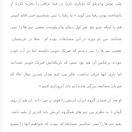
ملی پوش واترپلو که دوباری بازی در فینا ترافی را تجربه کرده از
ناشناخته بودن رقبا می گوید:« ما رقبا را نمی شناسیم.حتی آقای امینی
هم با اینکه جزو پنج نفر اول دنیای واترپلوست بعضی تیم ها را نمی
شناسد. من دو دوره در این مسابقات بوده ام . مثلا در عربستان
بعضی تیم ها را می دیدیم که فیزیک خوبی داشتند اما در آب خوب
نبودند برعکس آن هم بود تیمی که بازیکنانش فیزیک خوبی نشداتند
اما بازی آنها حرف نداشت. فکر می کنم بعداز چندین سال حالا که
میزبان مسابقه بزرگی شده ایم باید آبروداری کنیم.»
او بعد از شنیدن گروه ایران اتریش را قوی تر می داند. آن هم از روی
گمان:« به نظرم بین تیم های همگروه اتریش باید قدرتر از بقیه باشد.
بقیه تیم ها را نمی شناسم. مسابقه ای نبوده که بخواهیم آنها را ببینیم