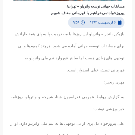
مسابقات جهانی توسعه واترپلو – تهران/
پیروزخواه:می‌خواهیم با قهرمانی معاف شویم
۶ اردیبهشت ۱۳۹۴
۰۹:۵۹
بازیکن باتجربه واترپلو این روزها با مصدومیت پا به پای همقطارانش
برای مسابقات توسعه جهانی آماده می شود. هرچند کمبودها و بی
توجهی های زیادی هست اما سانتر فوروارد تیم ملی واترپلو به
قهرمانی تیمش خیلی امیدوار است.
مهری رنجبر:
به گزارش روابط عمومی فدراسیون شنا، شیرجه و واترپلو، روزنامه
خبر ورزشی نوشت:
علی پیروزخواه دل پری از بی توجهی ها به تیم ملی واترپلو دارد. او از