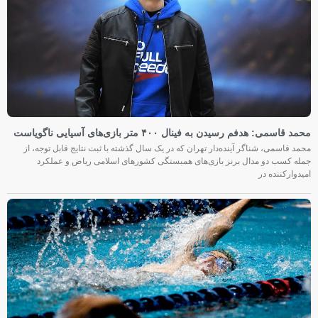
محمد قاسمی: هدفم رسیدن به فینال ۴۰۰ متر بازی‌های آسیایی ناگویاست
محمد قاسمی، شناگر آینده‌دار تهران که در یک سال گذشته با ثبت نتایج قابل توجه، از
جمله کسب دو مدال برنز بازی‌های همبستگی کشورهای اسلامی ریاض و عملکرد
امیدوارکننده در