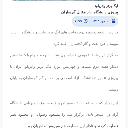
لیگ برتر واترپلو/
پیروزی دانشگاه آزاد مقابل گچساران
۱۰ مهر ۱۳۹۳
۱۱:۳۱
در دیدار نخست هفته دوم رقابت های لیگ برتر واترپلو دانشگاه آزاد بر
میهمان خود نفت و گاز گچساران غلبه کرد.
به گزارش روابط عمومی فدراسیون شنا، شیرجه و واترپلو؛ نخستین
دیدار هفته دوم بیست و چهارمین دوره لیگ برتر واترپلو ایران با
پیروزی ۱۵ بر ۵ دانشگاه آزاد اسلامی بر نفت و گاز گچساران به پایان
رسید.
این دیدار که از ساعت ۱۰:۰۰صبح امروز (پنجشنبه) به میزبانی دانشگاه
آزاد در استخر ۹دی برگزار شد را
مسعود رضوانی و محمود نصر
قضاوت کردند و ناظر این مسابقه هم سیروس طاهریان بود.