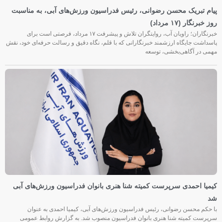
پیام تبریک محسن رضوانی، رئیس فدراسیون ورزش‌های آبی، به مناسبت
روز خبرنگار (۱۷ مرداد)
خبرنگاران؛ راویان آب، روایتگران تلاش و پیشرفت ۱۷ مرداد، فرصتی است برای
پاسداشت جایگاه ارزشمند خبرنگارانی که با قلم، نگاه دقیق و رسالت حرفه‌ای خود، نقش
مهمی در آگاهی‌بخشی، توسعه
کیمیا احمدی سرپرست کمیته شنا هنری بانوان فدراسیون ورزش‌های آبی
شد
با حکم محسن رضوانی، رئیس فدراسیون ورزش‌های آبی، کیمیا احمدی به عنوان
سرپرست کمیته شنا هنری بانوان فدراسیون منصوب شد. به گزارش روابط عمومی