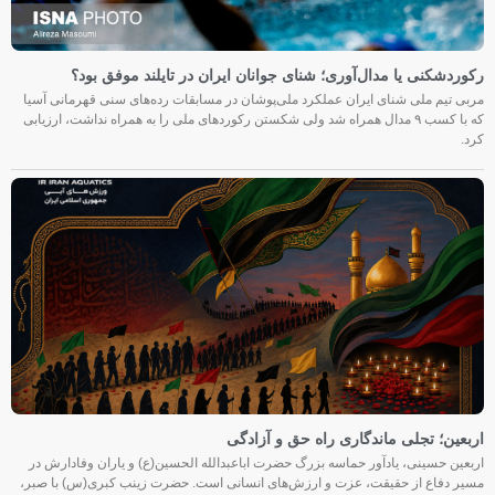
رکوردشکنی یا مدال‌آوری؛ شنای جوانان ایران در تایلند موفق بود؟
مربی تیم ملی شنای ایران عملکرد ملی‌پوشان در مسابقات رده‌های سنی قهرمانی آسیا
که با کسب ۹ مدال همراه شد ولی شکستن رکوردهای ملی را به همراه نداشت، ارزیابی
کرد.
اربعین؛ تجلی ماندگاری راه حق و آزادگی
اربعین حسینی، یادآور حماسه بزرگ حضرت اباعبدالله الحسین(ع) و یاران وفادارش در
مسیر دفاع از حقیقت، عزت و ارزش‌های انسانی است. حضرت زینب کبری(س) با صبر،