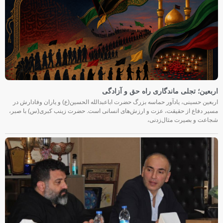
اربعین؛ تجلی ماندگاری راه حق و آزادگی
اربعین حسینی، یادآور حماسه بزرگ حضرت اباعبدالله الحسین(ع) و یاران وفادارش در
مسیر دفاع از حقیقت، عزت و ارزش‌های انسانی است. حضرت زینب کبری(س) با صبر،
شجاعت و بصیرت مثال‌زدنی،