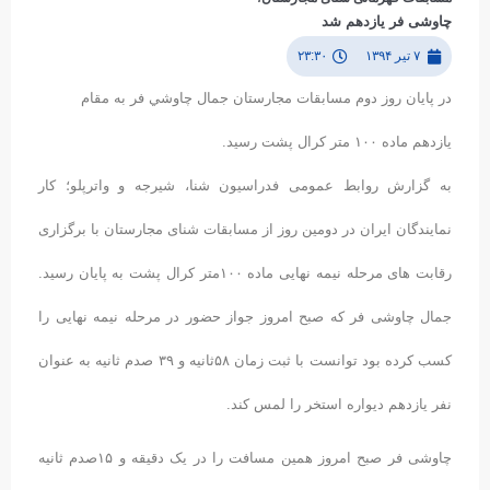
چاوشی فر یازدهم شد
۷ تیر ۱۳۹۴
۲۳:۳۰
در پايان روز دوم مسابقات مجارستان جمال چاوشي فر به مقام
يازدهم ماده ١٠٠ متر كرال پشت رسيد.
به گزارش روابط عمومی فدراسیون شنا، شیرجه و واترپلو؛ کار
نمایندگان ایران در دومین روز از مسابقات شنای مجارستان با برگزاری
رقابت های مرحله نیمه نهایی ماده ١٠٠متر کرال پشت به پایان رسید.
جمال چاوشی فر که صبح امروز جواز حضور در مرحله نیمه نهایی را
کسب کرده بود توانست با ثبت زمان ۵٨ثانیه و ٣٩ صدم ثانیه به عنوان
نفر یازدهم دیواره استخر را لمس کند.
چاوشی فر صبح امروز همین مسافت را در یک دقیقه و ۱۵صدم ثانیه