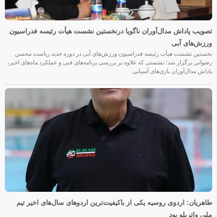
تصویب پاداش مدال‌آوران ناگویا درنخستین نشست هیأت رئیسه فدراسیون
ورزش‌های آبی
نخستین نشست هیأت رئیسه فدراسیون ورزش‌های آبی در دوره جدید ریاست محسن
رضوانی برگزار شد؛ نشستی که علاوه بر بررسی برنامه‌های فنی و عملکرد ماه‌های اخیر،
پاداش مدال‌آوران بازی‌های آسیایی
طاهریان: اردوی روسیه یکی از باکیفیت‌ترین اردوهای سال‌های اخیر تیم
ملی واترپلو بود