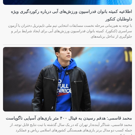
اطلاعیه کمیته بانوان فدراسیون ورزش‌های آبی درباره رکوردگیری ویژه
داوطلبان کنکور
با توجه به هم‌زمانی مرحله نخست مسابقات انتخابی تیم ملی تایم‌تریل دختران با آزمون
سراسری (کنکور)، کمیته بانوان فدراسیون ورزش‌های آبی برای ایجاد شرایط برابر و
جلوگیری از تداخل برنامه‌های
محمد قاسمی: هدفم رسیدن به فینال ۴۰۰ متر بازی‌های آسیایی ناگویاست
محمد قاسمی، شناگر آینده‌دار تهران که در یک سال گذشته با ثبت نتایج قابل توجه، از
جمله کسب دو مدال برنز بازی‌های همبستگی کشورهای اسلامی ریاض و عملکرد