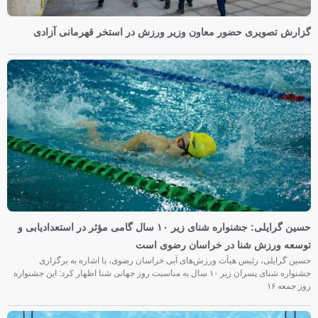
گزارش تصویری حضور معاون وزیر ورزش در استخر قهرمانی آزادی
حسین گرایلی: جشنواره شنای زیر ۱۰ سال گامی مؤثر در استعدادیابی و
توسعه ورزش شنا در خراسان رضوی است
حسین گرایلی، رئیس هیأت ورزش‌های آبی خراسان رضوی، با اشاره به برگزاری
جشنواره شنای پسران زیر ۱۰ سال به مناسبت روز جهانی شنا اظهار کرد: این جشنواره
روز جمعه‌ ۱۶