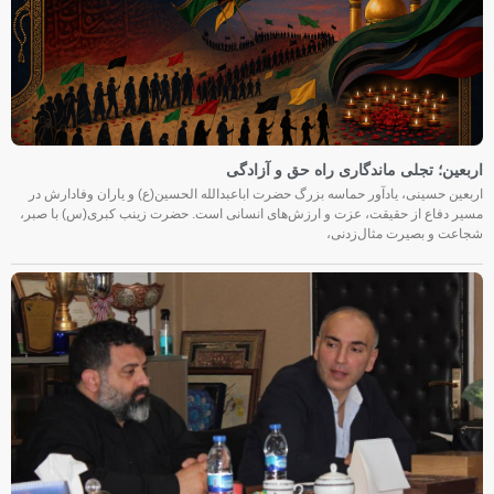
اربعین؛ تجلی ماندگاری راه حق و آزادگی
اربعین حسینی، یادآور حماسه بزرگ حضرت اباعبدالله الحسین(ع) و یاران وفادارش در
مسیر دفاع از حقیقت، عزت و ارزش‌های انسانی است. حضرت زینب کبری(س) با صبر،
شجاعت و بصیرت مثال‌زدنی،