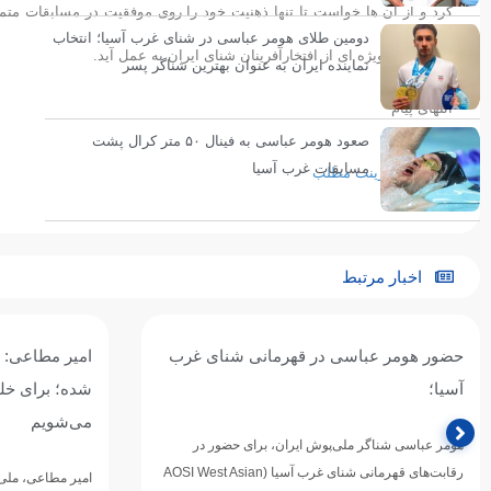
کرد و از آن ها خواست تا تنها ذهنیت خود را روی موفقیت در مسابقات متمرک
دومین طلای هومر عباسی در شنای غرب آسیا؛ انتخاب
آینده تقدیر ویژه ای از افتخارآفرینان شنای ایران به عمل آید.
نماینده ایران به عنوان بهترین شناگر پسر
انتهای پیام
صعود هومر عباسی به فینال ۵۰ متر کرال پشت
مسابقات غرب آسیا
پرینت مطلب
اخبار مرتبط
حضور هومر عباسی در قهرمانی شنای غرب
امیر مطاعی: ف
آسیا؛
شده؛ برای خلق
می‌شویم
هومر عباسی شناگر ملی‌پوش ایران، برای حضور در
رقابت‌های قهرمانی شنای غرب آسیا (AOSI West Asian
امیر مطاعی، ملی‌پ