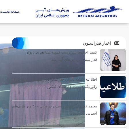
صفحه نخست
اخبار فدراسیون
کیمیا احمدی سرپرست کمیته شنا هنری بانوان
فدراسیون ورزش‌های آبی شد
اطلاعیه کمیته بانوان فدراسیون ورزش‌های آبی درباره
رکوردگیری ویژه داوطلبان کنکور
محمد قاسمی: هدفم رسیدن به فینال ۴۰۰ متر بازی‌های
آسیایی ناگویاست