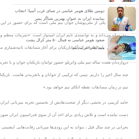
داده است:
دومین طلای هومر عباسی در شنای غرب آسیا؛ انتخاب
نماینده ایران به عنوان بهترین شناگر پسر
حامد کریمی یکی از ملی‌پوشان جوان تیم ملی است که برای حضور در این مس
روی سکو می‌داند و به توانمندی تایم ایران امیدوار است: «تمرینات منظم و 
صعود هومر عباسی به فینال ۵۰ متر کرال پشت
داشته باشیم. باید اعتراف کنم که بازیکنان برای آغاز مسابقات ثانیه‌شماری م
مسابقات غرب آسیا
دروازه‌بان هفده ساله تیم ملی واترپلو حضور توامان بازیکنان جوان و با تجرب
چند سال اخیر را داریم. تیمی که ترکیبی از جوانان و باتجربه‌تر هاست. بازی
تیم در زمان مسابقات نقطه اتکای تیم خواهد بود.»
حامد کریمی در بخشی دیگر از صحبت‌هایش از نخستین تجربه میزبانی ایران 
دست نیامده است و تلاش زیادی برای اخذ آن از سوی فدراسیون ایران صور
بحرانی در چند سال قبل ، بتواند به این زودی‌ها میزبانی رقابت‌هایی اینچنی