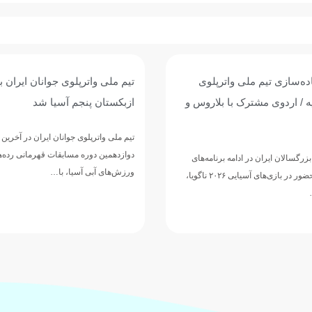
وی جوانان ایران با برتری برابر
پیروزی پرگل جوانان واترپلوی ایر
 آسیا شد
عربستان؛ تقابل با ازبکستان برا
پنجمی
وانان ایران در آخرین دیدار خود از
مسابقات قهرمانی رده‌های سنی
تیم ملی واترپلوی جوانان ایران در ادامه 
ا، با…
دوازدهمین دوره مسابقات قهرمانی رده‌
ورزش‌های آبی آسیا، با ارائه نمایشی…