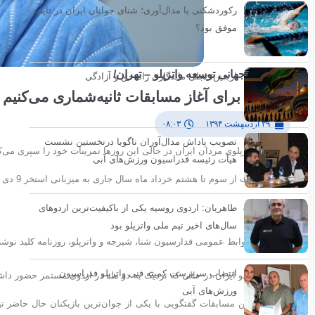
رکوردشکنی یا مدال‌آوری؛ شنای جوانان ایران در تایلند
موفق بود؟
مسابقات جهانی توسعه واترپلو – تهران/
اربعین؛ تجلی ماندگاری راه حق و آزادگی
کریمی: برای آغاز مسابقات ثانیه‌شماری می‌کنیم
۲۹ اردیبهشت ۱۳۹۴
۰۸:۰۳
تصویب پاداش مدال‌آوران ناگویا درنخستین نشست
هیأت رئیسه فدراسیون ورزش‌های آبی
که قرار است از سوم تا هشتم خرداد ماه سال جاری به میزبانی استخر 9 دی شهید شیرودی برگزار خواهد شد.
پرتو جغتایی/
طاهریان: اردوی روسیه یکی از باکیفیت‌ترین اردوهای
سال‌های اخیر تیم ملی واترپلو بود
به گزارش روابط عمومی فدارسیون شنا، شیرجه و واترپلو، روزنامه کلید نوش
انتصاب سرپرست کمیته فنی واترپلو فدراسیون
مردان واترپلو ایران در حالی که نزدیک به دو ماه در اردوی مستمر حضور داشت
ورزش‌های آبی
در آستانه این مسابقات گفتگویی با یکی از جوان‌ترین بازیکنان حال حاضر ت