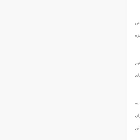
تن
زه
یم
ای
به
ان
ین