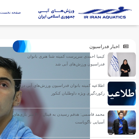
صفحه نخست
اخبار فدراسیون
کیمیا احمدی سرپرست کمیته شنا هنری بانوان
فدراسیون ورزش‌های آبی شد
اطلاعیه کمیته بانوان فدراسیون ورزش‌های آبی درباره
رکوردگیری ویژه داوطلبان کنکور
محمد قاسمی: هدفم رسیدن به فینال ۴۰۰ متر بازی‌های
آسیایی ناگویاست