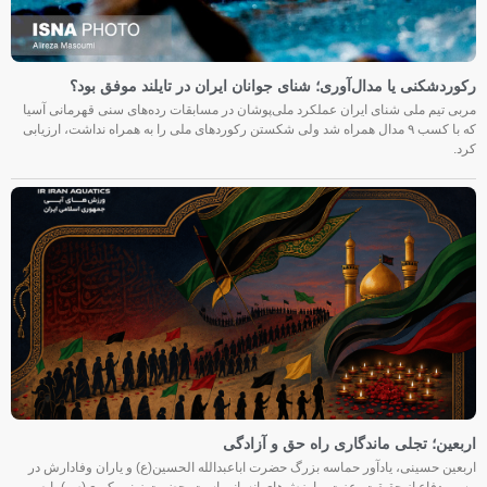
رکوردشکنی یا مدال‌آوری؛ شنای جوانان ایران در تایلند موفق بود؟
مربی تیم ملی شنای ایران عملکرد ملی‌پوشان در مسابقات رده‌های سنی قهرمانی آسیا
که با کسب ۹ مدال همراه شد ولی شکستن رکوردهای ملی را به همراه نداشت، ارزیابی
کرد.
اربعین؛ تجلی ماندگاری راه حق و آزادگی
اربعین حسینی، یادآور حماسه بزرگ حضرت اباعبدالله الحسین(ع) و یاران وفادارش در
مسیر دفاع از حقیقت، عزت و ارزش‌های انسانی است. حضرت زینب کبری(س) با صبر،