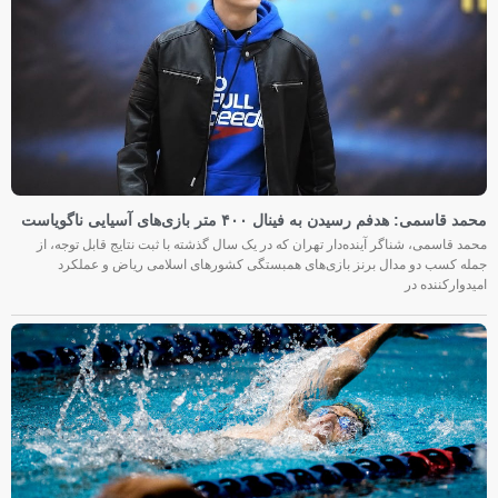
محمد قاسمی: هدفم رسیدن به فینال ۴۰۰ متر بازی‌های آسیایی ناگویاست
محمد قاسمی، شناگر آینده‌دار تهران که در یک سال گذشته با ثبت نتایج قابل توجه، از
جمله کسب دو مدال برنز بازی‌های همبستگی کشورهای اسلامی ریاض و عملکرد
امیدوارکننده در