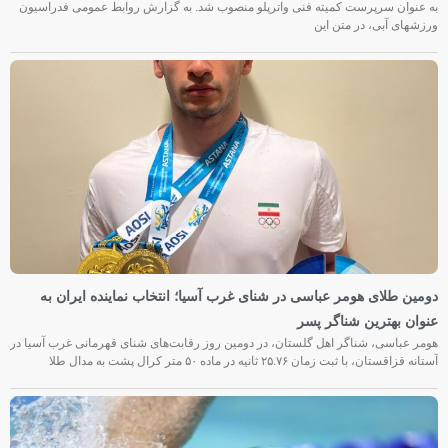
به عنوان سرپرست کمیته فنی واترپلو منصوب شد. به گزارش روابط عمومی فدراسیون
ورزشهای آبی، در متن این
دومین طلای هومر عباسی در شنای غرب آسیا؛ انتخاب نماینده ایران به
عنوان بهترین شناگر پسر
هومر عباسی، شناگر اهل گلستان، در دومین روز رقابت‌های شنای قهرمانی غرب آسیا در
آستانه قزاقستان، با ثبت زمان ۲۵.۷۶ ثانیه در ماده ۵۰ متر کرال پشت به مدال طلا