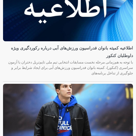
اطلاعیه کمیته بانوان فدراسیون ورزش‌های آبی درباره رکوردگیری ویژه
داوطلبان کنکور
با توجه به هم‌زمانی مرحله نخست مسابقات انتخابی تیم ملی تایم‌تریل دختران با آزمون
سراسری (کنکور)، کمیته بانوان فدراسیون ورزش‌های آبی برای ایجاد شرایط برابر و
جلوگیری از تداخل برنامه‌های