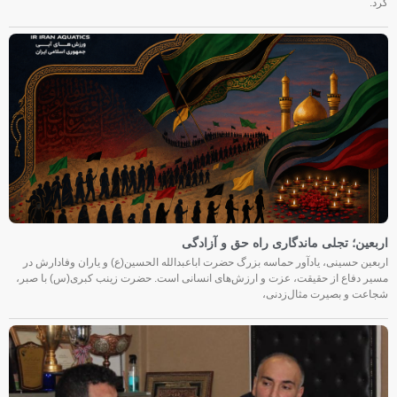
کرد.
اربعین؛ تجلی ماندگاری راه حق و آزادگی
اربعین حسینی، یادآور حماسه بزرگ حضرت اباعبدالله الحسین(ع) و یاران وفادارش در
مسیر دفاع از حقیقت، عزت و ارزش‌های انسانی است. حضرت زینب کبری(س) با صبر،
شجاعت و بصیرت مثال‌زدنی،