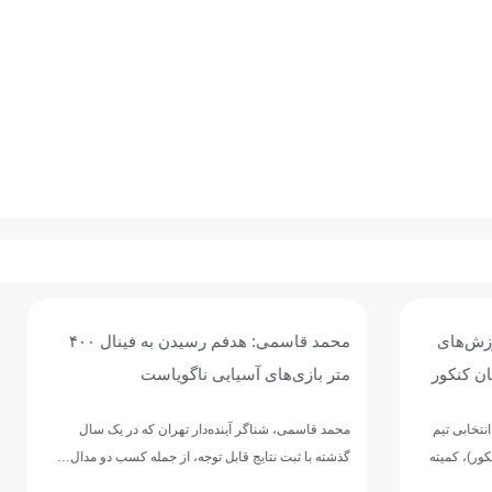
محمد قاسمی: هدفم رسیدن به فینال ۴۰۰
رکوردشکنی یا مدال‌آوری؛ شنای 
آسیایی ناگویاست
در تایلند موفق بود؟
ر آینده‌دار تهران که در یک سال
مربی تیم ملی شنای ایران عملکرد ملی‌پ
یج قابل توجه، از جمله کسب دو مدال…
همراه شد…