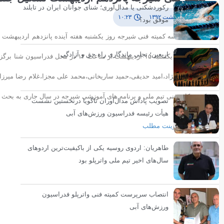
رکوردشکنی یا مدال‌آوری؛ شنای جوانان ایران در تایلند
۹ اردیبهشت ۱۳۹۲
۱۰:۲۳
موفق بود؟
نخستین جلسه کمیته فنی شیرجه روز یکشنبه هفته آینده پانزدهم اردیبهشت
اربعین؛ تجلی ماندگاری راه حق و آزادگی
نشست روز یکشنبه ١۵ اردیبهشت از ساع
رضا خیبری نژاد،امید حدیقی،حمید ساریخانی،محمد علی مجزا،غلام رضا میرز
کمیته،کادر فنی تیم ملی و برنامه های آموزشی شیرجه در سال جاری به بحث و
تصویب پاداش مدال‌آوران ناگویا درنخستین نشست
هیأت رئیسه فدراسیون ورزش‌های آبی
پرینت مطلب
طاهریان: اردوی روسیه یکی از باکیفیت‌ترین اردوهای
سال‌های اخیر تیم ملی واترپلو بود
انتصاب سرپرست کمیته فنی واترپلو فدراسیون
ورزش‌های آبی