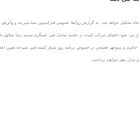
 ماه تشکیل خواهد شد. به گزارش روابط عمومی فدراسیون شنا،شیرجه و واترپلو ا
ت ١۴ در محل فدراسیون شنا برگزار می شود،اعضای شرکت کننده در جلسه شامل:تقی عسگری،محمد رضا شکول،غ
ا خانلری و منوچهر فصیحی در خصوص برنامه روز شمار کمیته فنی شیرجه،تعیین اعض
 تبادل نظر خواهند پرداخت.