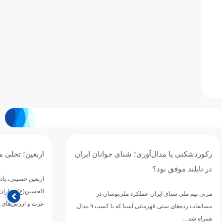
جوانان ایران
اربعین؛ تجلی ماندگاری راه حق و آزادگی
اربعین حسینی، یادآور حماسه بزرگ حضرت اباعبدالله
الحسین(ع) و یاران وفادارش در مسیر دفاع از حقیقت،
وشان در
عزت و ارزش‌های انسانی…
مسابقات رده‌های سنی قهرمانی آسیا که با کسب ۹ مدال