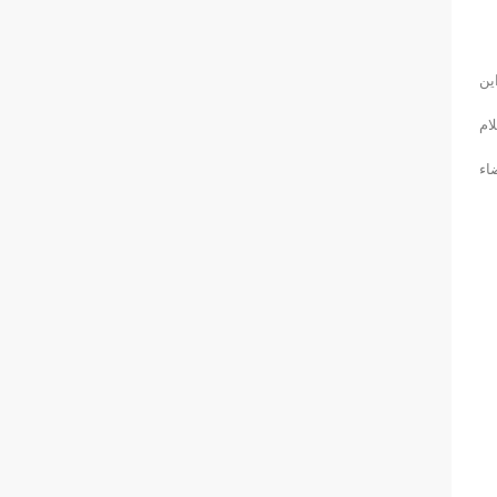
ین
لام
اء