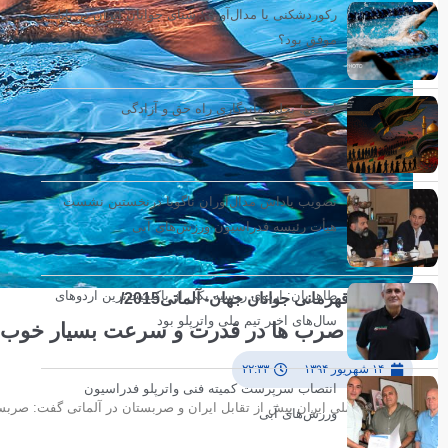
رکوردشکنی یا مدال‌آوری؛ شنای جوانان ایران در تایلند
موفق بود؟
اربعین؛ تجلی ماندگاری راه حق و آزادگی
تصویب پاداش مدال‌آوران ناگویا درنخستین نشست
هیأت رئیسه فدراسیون ورزش‌های آبی
طاهریان: اردوی روسیه یکی از باکیفیت‌ترین اردوهای
مسابقات قهرمانی جوانان جهان- آلماتی2015/
سال‌های اخیر تیم ملی واترپلو بود
کیهانی: صرب ها در قدرت و سرعت بسیار خوب 
۱۴ شهریور ۱۳۹۴
۲۲:۳۳
انتصاب سرپرست کمیته فنی واترپلو فدراسیون
کاپیتان تیم ملی ایران پیش از تقابل ایران و صربستان در آلماتی گفت: صربس
ورزش‌های آبی
داشته باشیم.