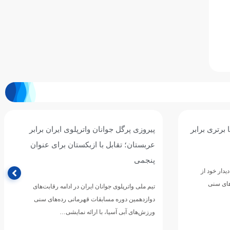
ان برابر
سومین برد جوانان واترپلوی ایران با شکست
ی عنوان
پرگل سریلانکا/ نوبت به قزاقستان رسید
تیم ملی واترپلوی جوانان ایران در چهارمین دیدار خود از
مرحله گروهی دوازدهمین دوره مسابقات قهرمانی
رقابت‌های
رده‌های سنی ورزش‌های آبی…
های سنی