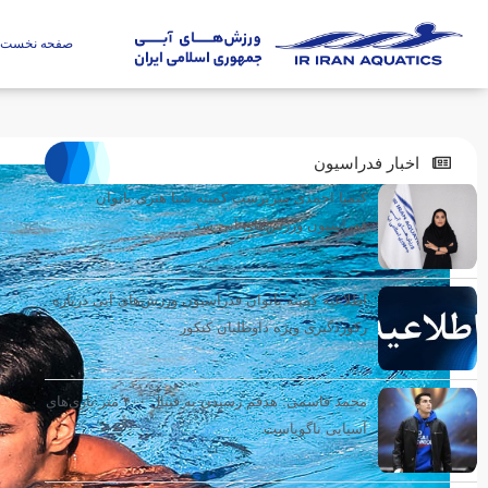
صفحه نخست
اخبار فدراسیون
کیمیا احمدی سرپرست کمیته شنا هنری بانوان
فدراسیون ورزش‌های آبی شد
اطلاعیه کمیته بانوان فدراسیون ورزش‌های آبی درباره
رکوردگیری ویژه داوطلبان کنکور
محمد قاسمی: هدفم رسیدن به فینال ۴۰۰ متر بازی‌های
آسیایی ناگویاست