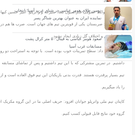
دومین طلای هومر عباسی در شنای غرب آسیا؛ انتخاب
به گزارش روابط عمومی فدراسیون شنا، شیرجه و واترپلو؛ امیر حسین کیها
نماینده ایران به عنوان بهترین شناگر پسر
آلماتی گفت: صربستان یکی از قویترین تیم های جهان است. صرب ها هم در 
داشته باشیم و اختلاف گل زیادی ایجاد نشود.
صعود هومر عباسی به فینال ۵۰ متر کرال پشت
مسابقات غرب آسیا
کیهانی ادامه داد: سطح تمرینات خوب بوده است. با توجه به استراحت دو رو
داشتیم. در تمرین مشترکی که با این تیم داشتیم و پس از تماشای مسابقه 
تیم بسیار پرقدرت هستند. قدرت بدنی بازیکنان این تیم فوق العاده است و از
را یاد میگیریم.
کاپتان تیم ملی واترپلو جوانان افزود: حریف اصلی ما در این گروه مکزیک 
گروه خود نتایج قابل قبولی کسب کنیم.