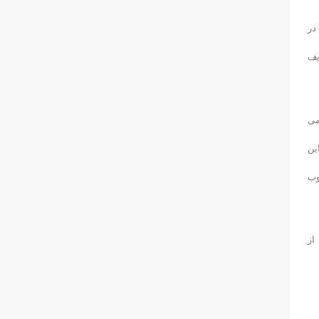
در
یف
می
ین
وب
از