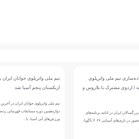
وی جوانان ایران با برتری برابر
پیروزی پرگل جوانان واترپلوی ایر
 آسیا شد
عربستان؛ تقابل با ازبکستان برا
پنجمی
وانان ایران در آخرین دیدار خود از
مسابقات قهرمانی رده‌های سنی
تیم ملی واترپلوی جوانان ایران در ادامه 
ا، با…
دوازدهمین دوره مسابقات قهرمانی رده‌
ورزش‌های آبی آسیا، با ارائه نمایشی…