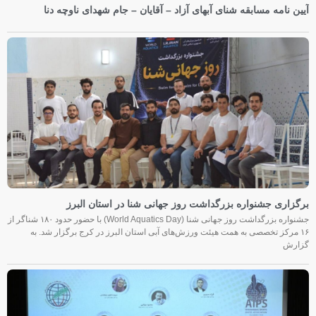
آیین نامه مسابقه شنای آبهای آزاد – آقایان – جام شهدای ناوچه دنا
برگزاری جشنواره بزرگداشت روز جهانی شنا در استان البرز
جشنواره بزرگداشت روز جهانی شنا (World Aquatics Day) با حضور حدود ۱۸۰ شناگر از
۱۶ مرکز تخصصی به همت هیئت ورزش‌های آبی استان البرز در کرج برگزار شد. به
گزارش