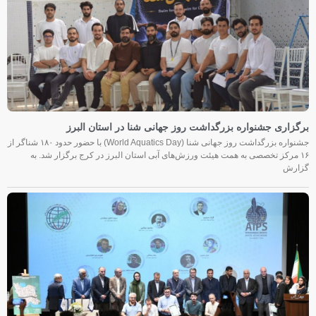
برگزاری جشنواره بزرگداشت روز جهانی شنا در استان البرز
جشنواره بزرگداشت روز جهانی شنا (World Aquatics Day) با حضور حدود ۱۸۰ شناگر از
۱۶ مرکز تخصصی به همت هیئت ورزش‌های آبی استان البرز در کرج برگزار شد. به
گزارش