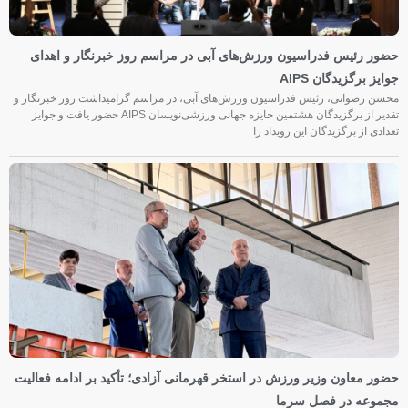
حضور رئیس فدراسیون ورزش‌های آبی در مراسم روز خبرنگار و اهدای
جوایز برگزیدگان AIPS
محسن رضوانی، رئیس فدراسیون ورزش‌های آبی، در مراسم گرامیداشت روز خبرنگار و
تقدیر از برگزیدگان هشتمین جایزه جهانی ورزشی‌نویسان AIPS حضور یافت و جوایز
تعدادی از برگزیدگان این رویداد را
حضور معاون وزیر ورزش در استخر قهرمانی آزادی؛ تأکید بر ادامه فعالیت
مجموعه در فصل سرما