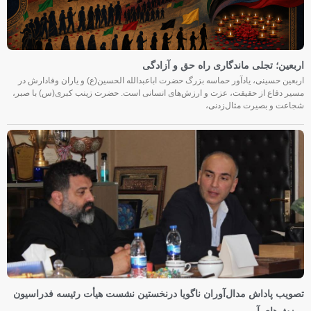
اربعین؛ تجلی ماندگاری راه حق و آزادگی
اربعین حسینی، یادآور حماسه بزرگ حضرت اباعبدالله الحسین(ع) و یاران وفادارش در
مسیر دفاع از حقیقت، عزت و ارزش‌های انسانی است. حضرت زینب کبری(س) با صبر،
شجاعت و بصیرت مثال‌زدنی،
تصویب پاداش مدال‌آوران ناگویا درنخستین نشست هیأت رئیسه فدراسیون