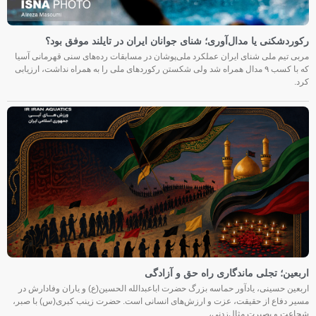
رکوردشکنی یا مدال‌آوری؛ شنای جوانان ایران در تایلند موفق بود؟
مربی تیم ملی شنای ایران عملکرد ملی‌پوشان در مسابقات رده‌های سنی قهرمانی آسیا
که با کسب ۹ مدال همراه شد ولی شکستن رکوردهای ملی را به همراه نداشت، ارزیابی
کرد.
اربعین؛ تجلی ماندگاری راه حق و آزادگی
اربعین حسینی، یادآور حماسه بزرگ حضرت اباعبدالله الحسین(ع) و یاران وفادارش در
مسیر دفاع از حقیقت، عزت و ارزش‌های انسانی است. حضرت زینب کبری(س) با صبر،
شجاعت و بصیرت مثال‌زدنی،