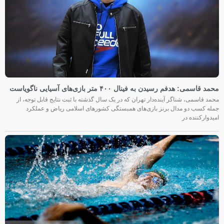
محمد قاسمی: هدفم رسیدن به فینال ۴۰۰ متر بازی‌های آسیایی ناگویاست
محمد قاسمی، شناگر آینده‌دار تهران که در یک سال گذشته با ثبت نتایج قابل توجه، از
جمله کسب دو مدال برنز بازی‌های همبستگی کشورهای اسلامی ریاض و عملکرد
امیدوارکننده در