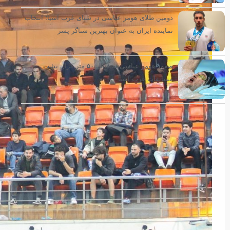
دومین طلای هومر عباسی در شنای غرب آسیا؛ انتخاب
نماینده ایران به عنوان بهترین شناگر پسر
صعود هومر عباسی به فینال ۵۰ متر کرال پشت
مسابقات غرب آسیا