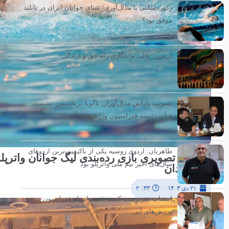
رکوردشکنی یا مدال‌آوری؛ شنای جوانان ایران در تایلند
موفق بود؟
اربعین؛ تجلی ماندگاری راه حق و آزادگی
تصویب پاداش مدال‌آوران ناگویا درنخستین نشست
هیأت رئیسه فدراسیون ورزش‌های آبی
طاهریان: اردوی روسیه یکی از باکیفیت‌ترین اردوهای
سال‌های اخیر تیم ملی واترپلو بود
نفت آبادان
۲۱ دی ۱۴۰۳
۲۰:۴۳
انتصاب سرپرست کمیته فنی واترپلو فدراسیون
ورزش‌های آبی