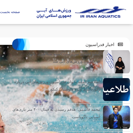
صفحه نخست
اخبار فدراسیون
کیمیا احمدی سرپرست کمیته شنا هنری بانوان
فدراسیون ورزش‌های آبی شد
اطلاعیه کمیته بانوان فدراسیون ورزش‌های آبی درباره
رکوردگیری ویژه داوطلبان کنکور
محمد قاسمی: هدفم رسیدن به فینال ۴۰۰ متر بازی‌های
آسیایی ناگویاست