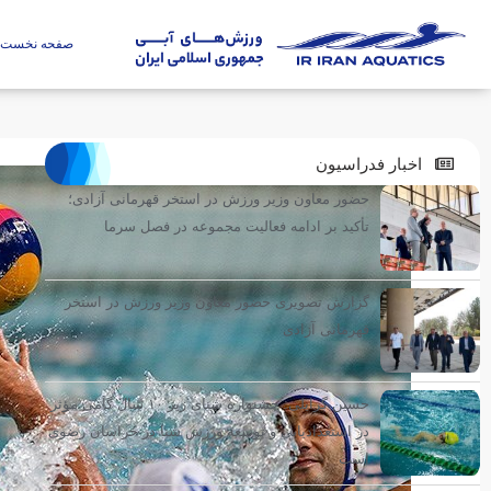
صفحه نخست
اخبار فدراسیون
حضور معاون وزیر ورزش در استخر قهرمانی آزادی؛
تأکید بر ادامه فعالیت مجموعه در فصل سرما
گزارش تصویری حضور معاون وزیر ورزش در استخر
قهرمانی آزادی
حسین گرایلی: جشنواره شنای زیر ۱۰ سال گامی مؤثر
در استعدادیابی و توسعه ورزش شنا در خراسان رضوی
است