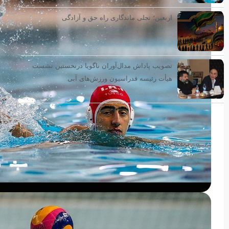
اربعین؛ تجلی ماندگاری راه حق و آزادگی
تصویب پاداش مدال‌آوران ناگویا درنخستین نشست
هیأت رئیسه فدراسیون ورزش‌های آبی