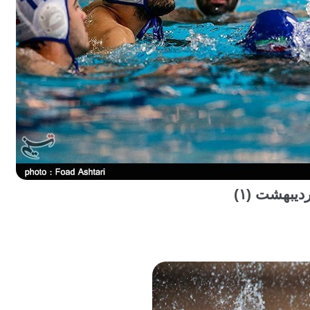
یبهشت (۱)