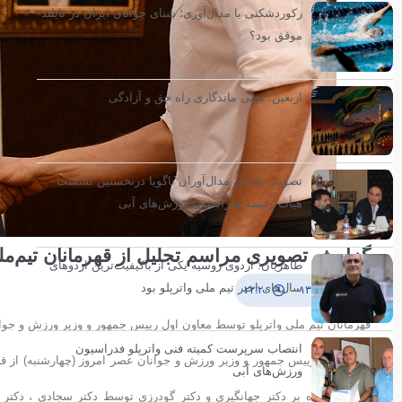
رکوردشکنی یا مدال‌آوری؛ شنای جوانان ایران در تایلند
موفق بود؟
اربعین؛ تجلی ماندگاری راه حق و آزادگی
تصویب پاداش مدال‌آوران ناگویا درنخستین نشست
هیأت رئیسه فدراسیون ورزش‌های آبی
گزارش تصویری مراسم تجلیل از قهرمانان تیم‌ملی و
طاهریان: اردوی روسیه یکی از باکیفیت‌ترین اردوهای
سال‌های اخیر تیم ملی واترپلو بود
۳ تیر ۱۳۹۴
۲۲:۲۰
قهرمانان تیم ملی واترپلو توسط معاون اول رییس جمهور و وزیر ورزش و جوانا
انتصاب سرپرست کمیته فنی واترپلو فدراسیون
معاون اول رییس جمهور و وزیر ورزش و جوانان عصر امروز (چهارشنبه) از قهر
ورزش‌های آبی
مراسم علاوه بر دکتر جهانگیری و دکتر گودرزی توسط دکتر سجادی ، دکتر 