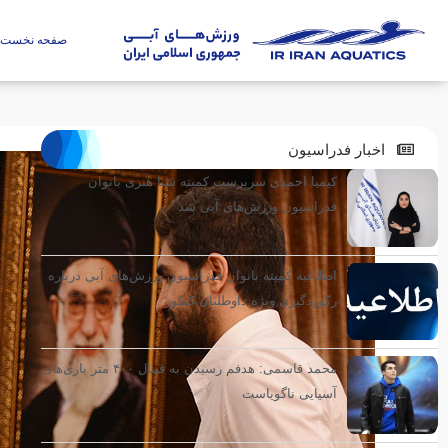
صفحه نخست
اخبار فدراسیون
کیمیا احمدی سرپرست کمیته شنا هنری بانوان
فدراسیون ورزش‌های آبی شد
اطلاعیه کمیته بانوان فدراسیون ورزش‌های آبی درباره
رکوردگیری ویژه داوطلبان کنکور
محمد قاسمی: هدفم رسیدن به فینال ۴۰۰ متر بازی‌های
آسیایی ناگویاست