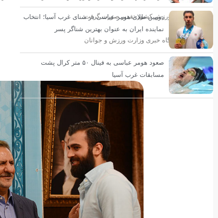
پیشکسوت ورزش کشور تقدیر صورت گرفت.
دومین طلای هومر عباسی در شنای غرب آسیا؛ انتخاب
نماینده ایران به عنوان بهترین شناگر پسر
عکس از پایگاه خبری وزارت ورزش و جوانان
صعود هومر عباسی به فینال ۵۰ متر کرال پشت
مسابقات غرب آسیا